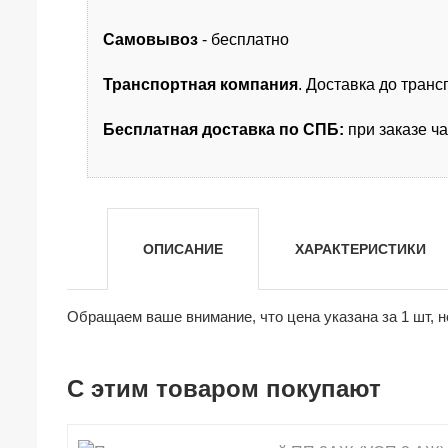
Самовывоз
- бесплатно
Транспортная компания
. Доставка до тран
Бесплатная доставка по СПБ:
при заказе ч
ОПИСАНИЕ
ХАРАКТЕРИСТИКИ
Обращаем ваше внимание, что цена указана за 1 шт, н
С этим товаром покупают
shopping_cart
shopping_cart
shopping_cart
shopping_cart
shopping_cart
shopping_cart
shopping_cart
shopping_cart
В КОРЗИНУ
В КОРЗИНУ
В КОРЗИНУ
В КОРЗИНУ
В КОРЗИНУ
В КОРЗИНУ
В КОРЗИНУ
В КОРЗИНУ
navigate_next
navigate_next
navigate_next
navigate_next
navigate_next
navigate_next
navigate_next
navigate_next
ПОДРОБНЕЕ
ПОДРОБНЕЕ
ПОДРОБНЕЕ
ПОДРОБНЕЕ
ПОДРОБНЕЕ
ПОДРОБНЕЕ
ПОДРОБНЕЕ
ПОДРОБНЕЕ