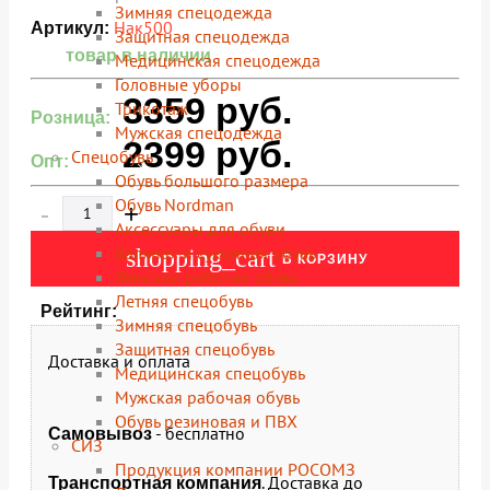
Зимняя спецодежда
Нак500
Артикул:
Защитная спецодежда
товар в наличии
Медицинская спецодежда
Головные уборы
3359
руб.
Трикотаж
Розница:
Мужская спецодежда
2399
руб.
Спецобувь
Опт:
Обувь большого размера
Обувь Nordman
-
+
Аксессуары для обуви
Валяная и суконная обувь
shopping_cart
В КОРЗИНУ
Женская рабочая обувь
Летняя спецобувь
Рейтинг:
Зимняя спецобувь
Защитная спецобувь
Доставка и оплата
Медицинская спецобувь
Мужская рабочая обувь
Обувь резиновая и ПВХ
- бесплатно
Самовывоз
СИЗ
Продукция компании РОСОМЗ
. Доставка до
Транспортная компания