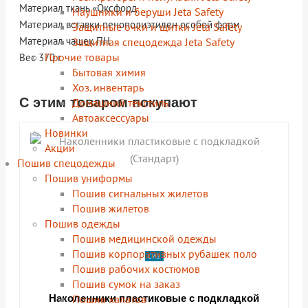
Материал ткань «Оксфорд
Наушники и беруши Jeta Safety
Материал вставки пенополиэтилен особой форм
Защитные очки и щитки Jeta Safety
Материал чашек ПН
Защитная спецодежда Jeta Safety
Прочие товары
Вес 370 г
Бытовая химия
Хоз. инвентарь
С этим товаром покупают
Домашний текстиль
shopping_cart
shopping_cart
shopping_cart
shopping_cart
shopping_cart
shopping_cart
shopping_cart
shopping_cart
В КОРЗИНУ
В КОРЗИНУ
В КОРЗИНУ
В КОРЗИНУ
В КОРЗИНУ
В КОРЗИНУ
В КОРЗИНУ
В КОРЗИНУ
Автоаксессуары
navigate_next
navigate_next
navigate_next
navigate_next
navigate_next
navigate_next
navigate_next
navigate_next
Новинки
ПОДРОБНЕЕ
ПОДРОБНЕЕ
ПОДРОБНЕЕ
ПОДРОБНЕЕ
ПОДРОБНЕЕ
ПОДРОБНЕЕ
ПОДРОБНЕЕ
ПОДРОБНЕЕ
Акции
Пошив спецодежды
Пошив униформы
Пошив сигнальных жилетов
Пошив жилетов
Пошив одежды
Пошив медицинской одежды
Пошив корпоративных рубашек поло
СИЗ
Пошив рабочих костюмов
Пошив сумок на заказ
Пошив халатов
Наколенники пластиковые с подкладкой