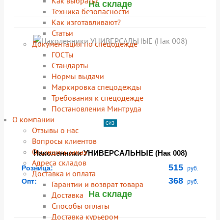
Как выбрать?
На складе
Техника безопасности
Как изготавливают?
Статьи
Документация по спецодежде
ГОСТы
Cтандарты
Нормы выдачи
Маркировка спецодежды
Требования к спецодежде
Постановления Минтруда
О компании
СИЗ
Отзывы о нас
Вопросы клиентов
Отследить заказ
Наколенники УНИВЕРСАЛЬНЫЕ (Нак 008)
Адреса складов
515
Розница:
руб.
Доставка и оплата
368
Опт:
руб.
Гарантии и возврат товара
На складе
Доставка
Способы оплаты
Доставка курьером