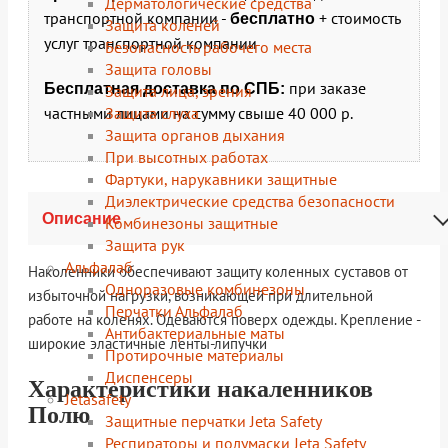
Дерматологические средства
транспортной компании -
+ стоимость
бесплатно
Защита коленей
услуг транспортной компании
Безопасность рабочего места
Защита головы
при заказе
Бесплатная доставка по СПБ:
Защита лица, зрения
Защита слуха
частными лицами на сумму свыше 40 000 р.
Защита органов дыхания
При высотных работах
Фартуки, нарукавники защитные
Диэлектрические средства безопасности
Описание
Комбинезоны защитные
Защита рук
Альфалаб
Наколенники обеспечивают защиту коленных суставов от
Одноразовые комбинезоны
избыточной нагрузки, возникающей при длительной
Перчатки Альфалаб
работе на коленях. Одеваются поверх одежды. Крепление -
Антибактериальные маты
широкие эластичные ленты-липучки
Протирочные материалы
Диспенсеры
Характеристики накаленников
Jetasafety
Полю
Защитные перчатки Jeta Safety
Респираторы и полумаски Jeta Safety