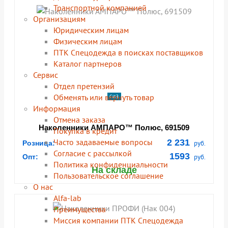
Транспортной компанией
Организациям
Юридическим лицам
Физическим лицам
ПТК Спецодежда в поисках поставщиков
Каталог партнеров
Сервис
Отдел претензий
Обменять или вернуть товар
СИЗ
Информация
Отмена заказа
Наколенники АМПАРО™ Полюс, 691509
Покупка в кредит
Часто задаваемые вопросы
2 231
Розница:
руб.
Согласие с рассылкой
1593
Опт:
руб.
Политика конфиденциальности
На складе
Пользовательское соглашение
О нас
Alfa-lab
Преимущества
Миссия компании ПТК Спецодежда