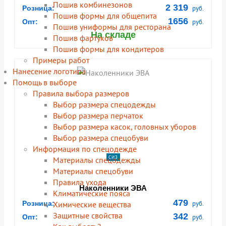
(Стандарт)
Пошив комбинезонов
2 319
Розница:
руб.
Пошив формы для общепита
1656
Опт:
руб.
Пошив униформы для ресторана
На складе
Пошив фартуков
Пошив формы для кондитеров
Примеры работ
Нанесение логотипа
Помощь в выборе
Правила выбора размеров
Выбор размера спецодежды
Выбор размера перчаток
Выбор размера касок, головных уборов
Выбор размера спецобуви
Информация по спецодежде
СИЗ
Материалы спецодежды
Материалы спецобуви
Правила ухода
Наколенники ЭВА
Климатические пояса
479
Химические вещества
Розница:
руб.
Защитные свойства
342
Опт:
руб.