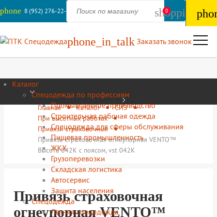
phone
shopping_ba
8 (952) 276-22-44
0
pho
phone_in_talk
Заказать звонок
Каталог
Спецодежда по профессиям
Промышленное производство
Главная
Каталог
СИЗ
Строительная рабочая одежда
При высотных работах
Спецодежда для сферы обслуживания
Привязи страховочные
Пищевая промышленность
Привязь страховочная огнеупорная VENTO™
ЖКХ
Высота 042К с поясом, vst 042K
Грузоперевозки
Складская логистика
Автосервис
Защита населения
Привязь страховочная
Спецодежда
огнеупорная VENTO™
Летняя спецодежда