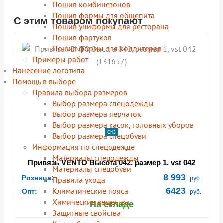
Пошив комбинезонов
Пошив формы для общепита
С этим товаром покупают
shopping_cart
shopping_cart
shopping_cart
shopping_cart
shopping_cart
shopping_cart
shopping_cart
shopping_cart
В КОРЗИНУ
В КОРЗИНУ
В КОРЗИНУ
В КОРЗИНУ
В КОРЗИНУ
В КОРЗИНУ
В КОРЗИНУ
В КОРЗИНУ
Пошив униформы для ресторана
Пошив фартуков
navigate_next
navigate_next
navigate_next
navigate_next
navigate_next
navigate_next
navigate_next
navigate_next
Пошив формы для кондитеров
ПОДРОБНЕЕ
ПОДРОБНЕЕ
ПОДРОБНЕЕ
ПОДРОБНЕЕ
ПОДРОБНЕЕ
ПОДРОБНЕЕ
ПОДРОБНЕЕ
ПОДРОБНЕЕ
Примеры работ
Нанесение логотипа
Помощь в выборе
Правила выбора размеров
Выбор размера спецодежды
Выбор размера перчаток
Выбор размера касок, головных уборов
СИЗ
Выбор размера спецобуви
Информация по спецодежде
Материалы спецодежды
Привязь VENTO Высота 042, размер 1, vst 042
Материалы спецобуви
(131657)
8 993
Розница:
руб.
Правила ухода
Климатические пояса
6423
Опт:
руб.
Химические вещества
На складе
Защитные свойства