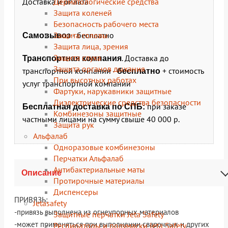
Дерматологические средства
Доставка и оплата
Защита коленей
Безопасность рабочего места
Защита головы
- бесплатно
Самовывоз
Защита лица, зрения
Защита слуха
. Доставка до
Транспортная компания
Защита органов дыхания
транспортной компании -
+ стоимость
бесплатно
При высотных работах
услуг транспортной компании
Фартуки, нарукавники защитные
Диэлектрические средства безопасности
при заказе
Бесплатная доставка по СПБ:
Комбинезоны защитные
частными лицами на сумму свыше 40 000 р.
Защита рук
Альфалаб
Одноразовые комбинезоны
Перчатки Альфалаб
Антибактериальные маты
Описание
Протирочные материалы
Диспенсеры
ПРИВЯЗЬ:
Jetasafety
-привязь выполнена из огнеупорных материалов
Защитные перчатки Jeta Safety
-может применяться при выполнении сварочных и других
Респираторы и полумаски Jeta Safety