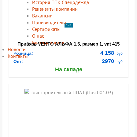
История ПТК Спецодежда
Реквизиты компании
Вакансии
Производители
СИЗ
Сертификаты
О нас
Благодарности
Привязь VENTO АЛЬФА 1.5, размер 1, vnt 415
Новости
(131673)
4 158
Розница:
руб.
Контакты
2970
Опт:
руб.
На складе