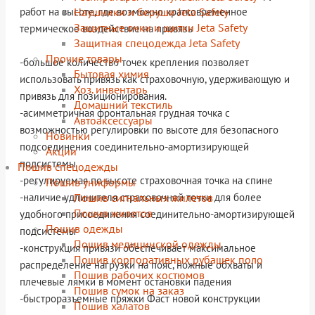
Наушники и беруши Jeta Safety
работ на высоте, где возможно кратковременное
Защитные очки и щитки Jeta Safety
термическое воздействие на привязь
Защитная спецодежда Jeta Safety
Прочие товары
-большое количество точек крепления позволяет
Бытовая химия
использовать привязь как страховочную, удерживающую и
Хоз. инвентарь
привязь для позиционирования.
Домашний текстиль
-асимметричная фронтальная грудная точка с
Автоаксессуары
возможностью регулировки по высоте для безопасного
Новинки
подсоединения соединительно-амортизирующей
Акции
подсистемы
Пошив спецодежды
-регулируемая по высоте страховочная точка на спине
Пошив униформы
Пошив сигнальных жилетов
-наличие удлинителя страховочной точки для более
Пошив жилетов
удобного присоединения соединительно-амортизирующей
Пошив одежды
подсистемы
Пошив медицинской одежды
-конструкция привязи обеспечивает максимальное
Пошив корпоративных рубашек поло
распределение нагрузки на пояс, ножные обхваты и
Пошив рабочих костюмов
плечевые лямки в момент остановки падения
Пошив сумок на заказ
-быстроразъемные пряжки Фаст новой конструкции
Пошив халатов