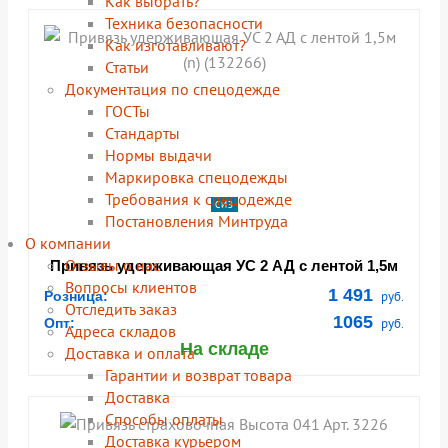
Как выбрать?
Техника безопасности
Как изготавливают?
Статьи
Документация по спецодежде
ГОСТы
Cтандарты
Нормы выдачи
Маркировка спецодежды
Требования к спецодежде
СИЗ
Постановления Минтруда
О компании
Отзывы о нас
Привязь удерживающая УС 2 АД с лентой 1,5м
(n) (132266)
Вопросы клиентов
1 491
Розница:
руб.
Отследить заказ
1065
Опт:
руб.
Адреса складов
На складе
Доставка и оплата
Гарантии и возврат товара
Доставка
Способы оплаты
Доставка курьером