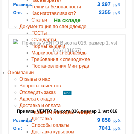
Как выбрать?
(131665)
3 297
Розница:
руб.
Техника безопасности
2355
Опт:
руб.
Как изготавливают?
Статьи
На складе
Документация по спецодежде
ГОСТы
Cтандарты
Нормы выдачи
Маркировка спецодежды
Требования к спецодежде
Постановления Минтруда
О компании
Отзывы о нас
Вопросы клиентов
Отследить заказ
СИЗ
Адреса складов
Доставка и оплата
Привязь VENTO Высота 016, размер 1, vst 016
Гарантии и возврат товара
(131667)
Доставка
9 858
Розница:
руб.
Способы оплаты
7041
Опт:
руб.
Доставка курьером