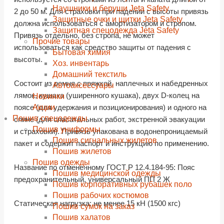
Наушники и беруши Jeta Safety
2 до 50 м. Для страховки при падении с высоты привязь
Защитные очки и щитки Jeta Safety
должна использоваться с амортизатором и стропом.
Защитная спецодежда Jeta Safety
Привязь отдельно, без стропа, не может
Прочие товары
использоваться как средство защиты от падения с
Бытовая химия
высоты.
Хоз. инвентарь
Домашний текстиль
Состоит из ремня с пряжкой, наплечных и набедренных
Автоаксессуары
лямок, кушака (уширенного кушака), двух D-колец на
Новинки
Акции
поясе (для удержания и позиционирования) и одного на
Пошив спецодежды
спине (для спасательных работ, экстренной эвакуации
Пошив униформы
и страховки). Привязь упакована в водонепроницаемый
Пошив сигнальных жилетов
пакет и содержит паспорт и инструкцию по применению.
Пошив жилетов
Пошив одежды
Название по отмененному ГОСТ Р 12.4.184-95: Пояс
Пошив медицинской одежды
предохранительный, универсальный ПП 2 Ж
Пошив корпоративных рубашек поло
Пошив рабочих костюмов
Статическая нагрузка: не менее 15 кН (1500 кгс)
Пошив сумок на заказ
Пошив халатов