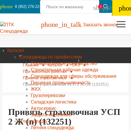
phone
shopping_ba
8 (952) 276-22-44
pho
0
phone_in_talk
Заказать звонок
Каталог
Спецодежда по профессиям
Промышленное производство
Главная
Каталог
СИЗ
Строительная рабочая одежда
При высотных работах
Спецодежда для сферы обслуживания
Привязи страховочные
Пищевая промышленность
Привязь страховочная УСП 2 Ж (n) (132251)
ЖКХ
Грузоперевозки
Складская логистика
Автосервис
Привязь страховочная УСП
Защита населения
2 Ж (n) (132251)
Спецодежда
Летняя спецодежда