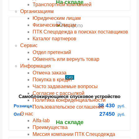
На складе
Транспортной компанией
Организациям
Юридическим лицам
Физическим лицам
ПТК Спецодежда в поисках поставщиков
Каталог партнеров
Сервис
Отдел претензий
Обменять или вернуть товар
Информация
Отмена заказа
СИЗ
Покупка в кредит
Часто задаваемые вопросы
Согласие с рассылкой
Самоблокирующиеся спусковое устройство
Политика конфиденциальности
«RIG»
38 430
Розница:
руб.
Пользовательское соглашение
27450
О нас
Опт:
руб.
Alfa-lab
На складе
Преимущества
Миссия компании ПТК Спецодежда