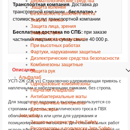
Дерматологические средства
Транспортная компания
. Доставка до
Защита коленей
транспортной компании -
бесплатно
+
Безопасность рабочего места
стоимость услуг транспортной компании
Защита головы
Защита лица, зрения
Бесплатная доставка по СПБ:
при заказе
Защита слуха
Защита органов дыхания
частными лицами на сумму свыше 40 000 р.
При высотных работах
Фартуки, нарукавники защитные
Диэлектрические средства безопасности
Комбинезоны защитные
Описание
Защита рук
Альфалаб
УСП-2Ж (2Ж ук) Страховочно-удерживающая привязь с
Одноразовые комбинезоны
наплечными и набедренными лямками, без стропа.
Перчатки Альфалаб
Антибактериальные маты
Для защиты от падения с высоты используется со
Протирочные материалы
стропами из ленты, металлического троса в ПВХ
Диспенсеры
Jetasafety
оболочке, каната или цепи для удержания и
Защитные перчатки Jeta Safety
позиционирования на высоте. Для спасательных работ
Респираторы и полумаски Jeta Safety
используется со стропами из ленты и каната длиной от