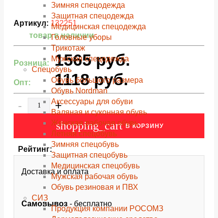
Зимняя спецодежда
Защитная спецодежда
Артикул:
132251
Медицинская спецодежда
товар в наличии
Головные уборы
Трикотаж
1565
руб.
Мужская спецодежда
Розница:
Спецобувь
1118
руб.
Обувь большого размера
Опт:
Обувь Nordman
Аксессуары для обуви
-
+
Валяная и суконная обувь
Женская рабочая обувь
shopping_cart
В КОРЗИНУ
Летняя спецобувь
Зимняя спецобувь
Рейтинг:
Защитная спецобувь
Медицинская спецобувь
Доставка и оплата
Мужская рабочая обувь
Обувь резиновая и ПВХ
СИЗ
Самовывоз
- бесплатно
Продукция компании РОСОМЗ