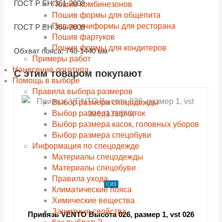
ГОСТ Р ЕН 361-2008
Пошив комбинезонов
Пошив формы для общепита
Пошив униформы для ресторана
ГОСТ Р ЕН 358-2008
Пошив фартуков
Пошив формы для кондитеров
Обхват пояса: 740-1440 мм
Примеры работ
Нанесение логотипа
С этим товаром покупают
shopping_cart
shopping_cart
shopping_cart
shopping_cart
shopping_cart
shopping_cart
shopping_cart
shopping_cart
В КОРЗИНУ
В КОРЗИНУ
В КОРЗИНУ
В КОРЗИНУ
В КОРЗИНУ
В КОРЗИНУ
В КОРЗИНУ
В КОРЗИНУ
Помощь в выборе
navigate_next
navigate_next
navigate_next
navigate_next
navigate_next
navigate_next
navigate_next
navigate_next
Правила выбора размеров
ПОДРОБНЕЕ
ПОДРОБНЕЕ
ПОДРОБНЕЕ
ПОДРОБНЕЕ
ПОДРОБНЕЕ
ПОДРОБНЕЕ
ПОДРОБНЕЕ
ПОДРОБНЕЕ
Выбор размера спецодежды
Выбор размера перчаток
Выбор размера касок, головных уборов
Выбор размера спецобуви
Информация по спецодежде
Материалы спецодежды
Материалы спецобуви
Правила ухода
СИЗ
Климатические пояса
Химические вещества
Защитные свойства
Привязь VENTO Высота 026, размер 1, vst 026