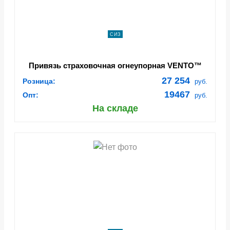
СИЗ
Привязь страховочная огнеупорная VENTO™
Высота 042К с поясом, vst 042K
27 254
Розница:
руб.
19467
Опт:
руб.
На складе