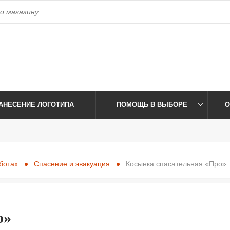
access_time
Время работы:
Пн-Пт: 09:00-17:30 Сб-Вс: Выхо
АНЕСЕНИЕ ЛОГОТИПА
ПОМОЩЬ В ВЫБОРЕ
О
ботах
Спасение и эвакуация
Косынка спасательная «Про»
о»