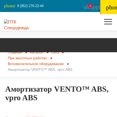
phone
shopping_ba
8 (952) 276-22-44
pho
0
Главная
Каталог
СИЗ
При высотных работах
Вспомогательное оборудование
Амортизатор VENTO™ ABS, vpro ABS
Амортизатор VENTO™ ABS,
vpro ABS