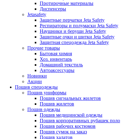
Протирочные материалы
Диспенсеры
Jetasafety
Защитные перчатки Jeta Safety
Респираторы и полумаски Jeta Safety
Наушники и беруши Jeta Safety
Защитные очки и щитки Jeta Safety
Защитная спецодежда Jeta Safety
Прочие товары
Бытовая химия
Хоз. инвентарь
Домашний текстиль
Автоаксессуары
Новинки
Акции
Пошив спецодежды
Пошив униформы
Пошив сигнальных жилетов
Пошив жилетов
Пошив одежды
Пошив медицинской одежды
Пошив корпоративных рубашек поло
Пошив рабочих костюмов
Пошив сумок на заказ
Пошив халатов