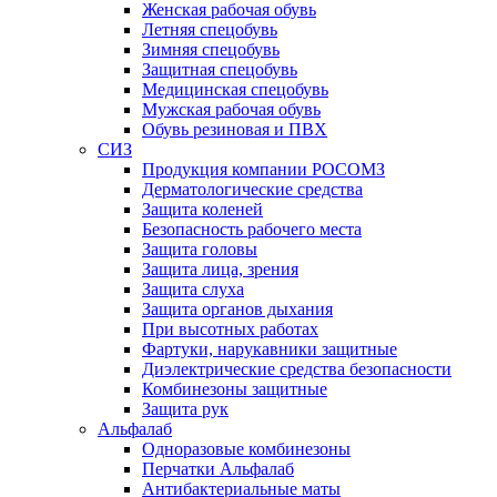
Женская рабочая обувь
Летняя спецобувь
Зимняя спецобувь
Защитная спецобувь
Медицинская спецобувь
Мужская рабочая обувь
Обувь резиновая и ПВХ
СИЗ
Продукция компании РОСОМЗ
Дерматологические средства
Защита коленей
Безопасность рабочего места
Защита головы
Защита лица, зрения
Защита слуха
Защита органов дыхания
При высотных работах
Фартуки, нарукавники защитные
Диэлектрические средства безопасности
Комбинезоны защитные
Защита рук
Альфалаб
Одноразовые комбинезоны
Перчатки Альфалаб
Антибактериальные маты