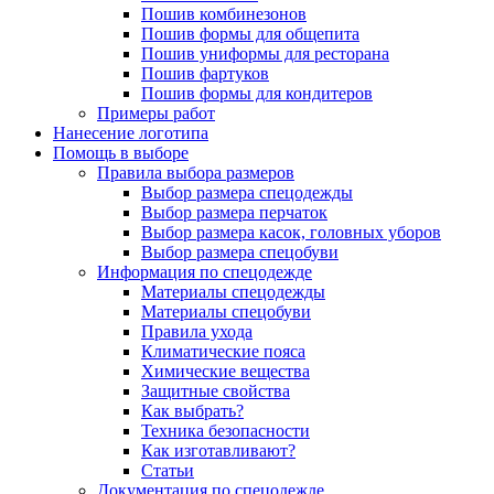
Пошив комбинезонов
Пошив формы для общепита
Пошив униформы для ресторана
Пошив фартуков
Пошив формы для кондитеров
Примеры работ
Нанесение логотипа
Помощь в выборе
Правила выбора размеров
Выбор размера спецодежды
Выбор размера перчаток
Выбор размера касок, головных уборов
Выбор размера спецобуви
Информация по спецодежде
Материалы спецодежды
Материалы спецобуви
Правила ухода
Климатические пояса
Химические вещества
Защитные свойства
Как выбрать?
Техника безопасности
Как изготавливают?
Статьи
Документация по спецодежде