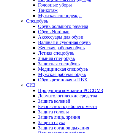
Головные уборы
Трикотаж
Мужская спецодежда
Спецобувь
Обувь большого размера
Обувь Nordman
Аксессуары для обуви
Валяная и суконная обувь
Женская рабочая обувь
Летняя спецобувь
Зимняя спецобувь
Защитная спецобувь
Медицинская спецобувь
Мужская рабочая обувь
Обувь резиновая и ПВХ
СИЗ
Продукция компании РОСОМЗ
Дерматологические средства
Защита коленей
Безопасность рабочего места
Защита головы
Защита лица, зрения
Защита слуха
Защита органов дыхания