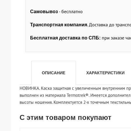
- бесплатно
Самовывоз
. Доставка до транс
Транспортная компания
при заказе ча
Бесплатная доставка по СПБ:
ОПИСАНИЕ
ХАРАКТЕРИСТИКИ
НОВИНКА. Каска защитная с увеличенным внутренним пр
выполнен из материала Termotrek®. Имеется дополнитель
высоты ношения. Комплектуется 2-х точечным текстильн
С этим товаром покупают
shopping_cart
shopping_cart
shopping_cart
shopping_cart
shopping_cart
shopping_cart
shopping_cart
shopping_cart
В КОРЗИНУ
В КОРЗИНУ
В КОРЗИНУ
В КОРЗИНУ
В КОРЗИНУ
В КОРЗИНУ
В КОРЗИНУ
В КОРЗИНУ
navigate_next
navigate_next
navigate_next
navigate_next
navigate_next
navigate_next
navigate_next
navigate_next