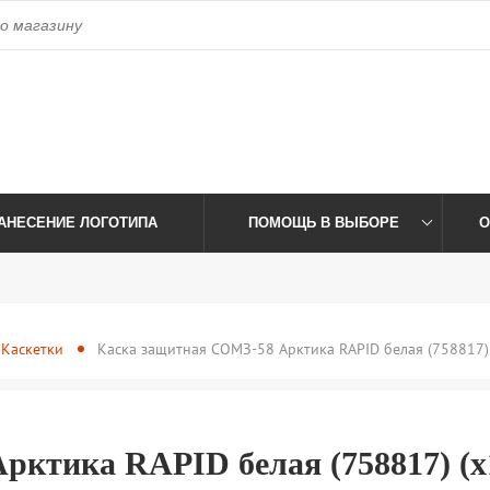
access_time
Пн-Пт: 09:00-17:30 Сб-Вс: Выходной
Время работы:
АНЕСЕНИЕ ЛОГОТИПА
ПОМОЩЬ В ВЫБОРЕ
О
Каскетки
Каска защитная СОМЗ-58 Арктика RAPID белая (758817) 
ктика RAPID белая (758817) (х