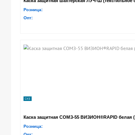
Каска защитная шахтерская ЛУЧ-Ш (текстильное 
Розница:
Опт:
СИЗ
Каска защитная СОМЗ-55 ВИЗИОН®RAPID белая (78
Розница:
Опт: