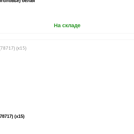
оголовье) белая
На складе
717) (х15)