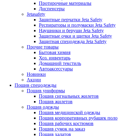
Протирочные материалы
Диспенсеры
Jetasafety
Защитные перчатки Jeta Safety
Респираторы и полумаски Jeta Safety
Наушники и беруши Jeta Safety
Защитные очки и щитки Jeta Safety
Защитная спецодежда Jeta Safety
Прочие товары
Бытовая химия
Хоз. инвентарь
Домашний текстиль
Автоаксессуары
Новинки
Акции
Пошив спецодежды
Пошив униформы
Пошив сигнальных жилетов
Пошив жилетов
Пошив одежды
Пошив медицинской одежды
Пошив корпоративных рубашек поло
Пошив рабочих костюмов
Пошив сумок на заказ
Пошив халатов