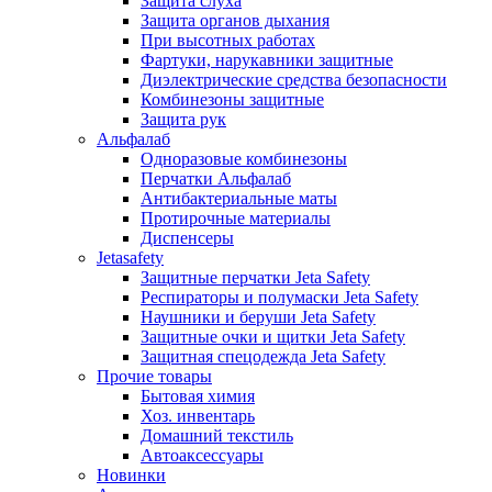
Защита слуха
Защита органов дыхания
При высотных работах
Фартуки, нарукавники защитные
Диэлектрические средства безопасности
Комбинезоны защитные
Защита рук
Альфалаб
Одноразовые комбинезоны
Перчатки Альфалаб
Антибактериальные маты
Протирочные материалы
Диспенсеры
Jetasafety
Защитные перчатки Jeta Safety
Респираторы и полумаски Jeta Safety
Наушники и беруши Jeta Safety
Защитные очки и щитки Jeta Safety
Защитная спецодежда Jeta Safety
Прочие товары
Бытовая химия
Хоз. инвентарь
Домашний текстиль
Автоаксессуары
Новинки