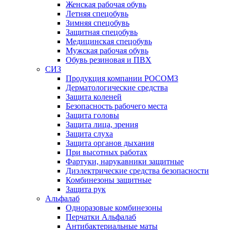
Женская рабочая обувь
Летняя спецобувь
Зимняя спецобувь
Защитная спецобувь
Медицинская спецобувь
Мужская рабочая обувь
Обувь резиновая и ПВХ
СИЗ
Продукция компании РОСОМЗ
Дерматологические средства
Защита коленей
Безопасность рабочего места
Защита головы
Защита лица, зрения
Защита слуха
Защита органов дыхания
При высотных работах
Фартуки, нарукавники защитные
Диэлектрические средства безопасности
Комбинезоны защитные
Защита рук
Альфалаб
Одноразовые комбинезоны
Перчатки Альфалаб
Антибактериальные маты