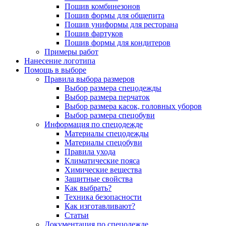
Пошив комбинезонов
Пошив формы для общепита
Пошив униформы для ресторана
Пошив фартуков
Пошив формы для кондитеров
Примеры работ
Нанесение логотипа
Помощь в выборе
Правила выбора размеров
Выбор размера спецодежды
Выбор размера перчаток
Выбор размера касок, головных уборов
Выбор размера спецобуви
Информация по спецодежде
Материалы спецодежды
Материалы спецобуви
Правила ухода
Климатические пояса
Химические вещества
Защитные свойства
Как выбрать?
Техника безопасности
Как изготавливают?
Статьи
Документация по спецодежде