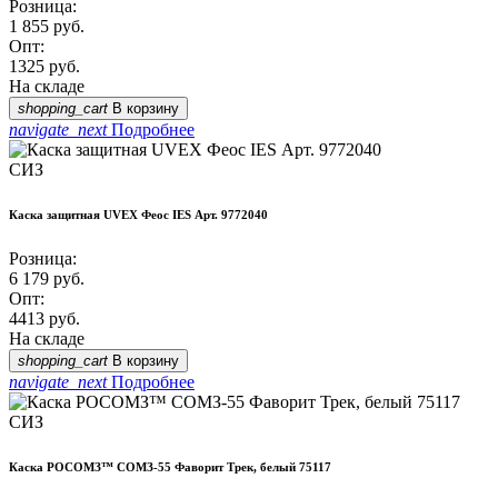
Розница:
1 855
руб.
Опт:
1325
руб.
На складе
shopping_cart
В корзину
navigate_next
Подробнее
СИЗ
Каска защитная UVEX Феос IES Арт. 9772040
Розница:
6 179
руб.
Опт:
4413
руб.
На складе
shopping_cart
В корзину
navigate_next
Подробнее
СИЗ
Каска РОСОМЗ™ СОМЗ-55 Фаворит Трек, белый 75117