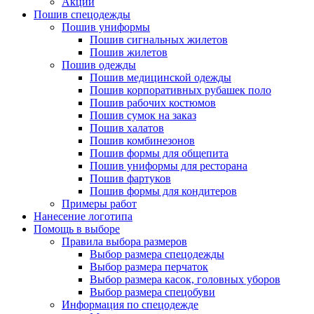
Акции
Пошив спецодежды
Пошив униформы
Пошив сигнальных жилетов
Пошив жилетов
Пошив одежды
Пошив медицинской одежды
Пошив корпоративных рубашек поло
Пошив рабочих костюмов
Пошив сумок на заказ
Пошив халатов
Пошив комбинезонов
Пошив формы для общепита
Пошив униформы для ресторана
Пошив фартуков
Пошив формы для кондитеров
Примеры работ
Нанесение логотипа
Помощь в выборе
Правила выбора размеров
Выбор размера спецодежды
Выбор размера перчаток
Выбор размера касок, головных уборов
Выбор размера спецобуви
Информация по спецодежде