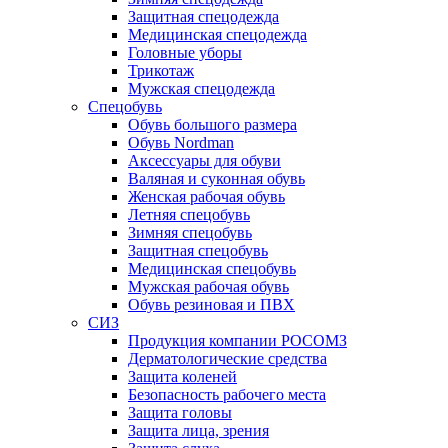
Защитная спецодежда
Медицинская спецодежда
Головные уборы
Трикотаж
Мужская спецодежда
Спецобувь
Обувь большого размера
Обувь Nordman
Аксессуары для обуви
Валяная и суконная обувь
Женская рабочая обувь
Летняя спецобувь
Зимняя спецобувь
Защитная спецобувь
Медицинская спецобувь
Мужская рабочая обувь
Обувь резиновая и ПВХ
СИЗ
Продукция компании РОСОМЗ
Дерматологические средства
Защита коленей
Безопасность рабочего места
Защита головы
Защита лица, зрения