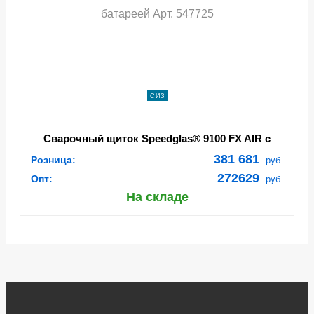
СИЗ
Сварочный щиток Speedglas® 9100 FX AIR с
новым блоком AdfloTM с литий-ионной
381 681
Розница:
руб.
батареей Арт. 547725
272629
Опт:
руб.
На складе