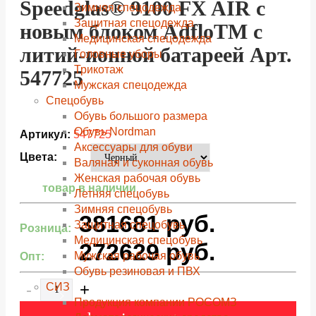
Speedglas® 9100 FX AIR с
Зимняя спецодежда
Защитная спецодежда
новым блоком AdfloTM с
Медицинская спецодежда
литий-ионной батареей Арт.
Головные уборы
Трикотаж
547725
Мужская спецодежда
Спецобувь
Обувь большого размера
Обувь Nordman
Артикул:
547725
Аксессуары для обуви
Цвета:
Валяная и суконная обувь
Женская рабочая обувь
товар в наличии
Летняя спецобувь
Зимняя спецобувь
381681
руб.
Защитная спецобувь
Розница:
Медицинская спецобувь
272629
руб.
Мужская рабочая обувь
Опт:
Обувь резиновая и ПВХ
-
+
СИЗ
Продукция компании РОСОМЗ