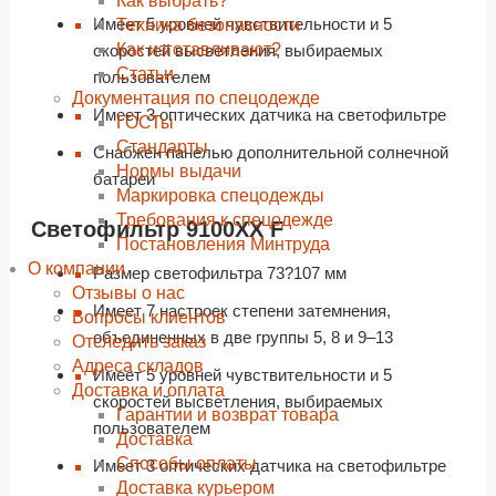
Как выбрать?
Имеет 5 уровней чувствительности и 5
Техника безопасности
Как изготавливают?
скоростей высветления, выбираемых
Статьи
пользователем
Документация по спецодежде
Имеет 3 оптических датчика на светофильтре
ГОСТы
Cтандарты
Снабжен панелью дополнительной солнечной
Нормы выдачи
батареи
Маркировка спецодежды
Требования к спецодежде
Светофильтр 9100XX F
Постановления Минтруда
О компании
Размер светофильтра 73?107 мм
Отзывы о нас
Имеет 7 настроек степени затемнения,
Вопросы клиентов
объединенных в две группы 5, 8 и 9–13
Отследить заказ
Адреса складов
Имеет 5 уровней чувствительности и 5
Доставка и оплата
скоростей высветления, выбираемых
Гарантии и возврат товара
пользователем
Доставка
Способы оплаты
Имеет 3 оптических датчика на светофильтре
Доставка курьером