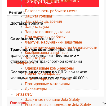
shopping_cart
Дерматологические средства
В КОРЗИНУ
Защита коленей
Безопасность рабочего места
Рейтинг:
Защита головы
Защита лица, зрения
Доставка и оплата
Защита слуха
Защита органов дыхания
При высотных работах
Самовывоз
- бесплатно
Фартуки, нарукавники защитные
Диэлектрические средства безопасности
Транспортная компания
. Доставка до
Комбинезоны защитные
транспортной компании -
бесплатно
+
Защита рук
стоимость услуг транспортной компании
Альфалаб
Одноразовые комбинезоны
Бесплатная доставка по СПБ:
при заказе
Перчатки Альфалаб
частными лицами на сумму свыше 40 000 р.
Антибактериальные маты
Протирочные материалы
Диспенсеры
Jetasafety
Защитные перчатки Jeta Safety
Описание
Респираторы и полумаски Jeta Safety