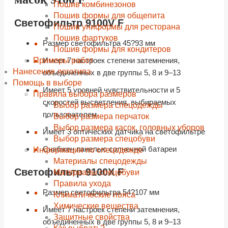
Пошив комбинезонов
Пошив формы для общепита
Светофильтр 9100V F
Пошив униформы для ресторана
Пошив фартуков
Размер светофильтра 45?93 мм
Пошив формы для кондитеров
Примеры работ
Имеет 7 настроек степени затемнения,
Нанесение логотипа
объединенных в две группы 5, 8 и 9–13
Помощь в выборе
Имеет 5 уровней чувствительности и 5
Правила выбора размеров
скоростей высветления, выбираемых
Выбор размера спецодежды
пользователем
Выбор размера перчаток
Выбор размера касок, головных уборов
Имеет 3 оптических датчика на светофильтре
Выбор размера спецобуви
Снабжен панелью солнечной батареи
Информация по спецодежде
Материалы спецодежды
Светофильтр 9100X F
Материалы спецобуви
Правила ухода
Размер светофильтра 54?107 мм
Климатические пояса
Химические вещества
Имеет 7 настроек степени затемнения,
Защитные свойства
объединенных в две группы 5, 8 и 9–13