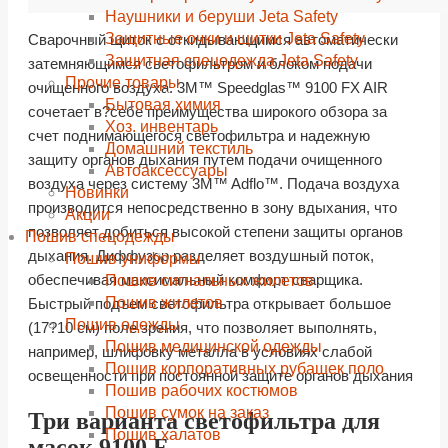
Наушники и беруши Jeta Safety
Защитные очки и щитки Jeta Safety
Сварочный щиток с откидывающимся автоматически
Защитная спецодежда Jeta Safety
затемняющимся светофильтром и блоком подачи
Прочие товары
очищенного воздуха. 3M™ Speedglas™ 9100 FX AIR
Бытовая химия
сочетает в?себе преимущества широкого обзора за
Хоз. инвентарь
счет поднимающегося светофильтра и надежную
Домашний текстиль
защиту органов дыхания путем подачи очищенного
Автоаксессуары
воздуха через систему 3M™ Adflo™. Подача воздуха
Новинки
производится непосредственно в зону вдыхания, что
Акции
позволяет добиться высокой степени защиты органов
Пошив спецодежды
дыхания. Диффузор разделяет воздушный поток,
Пошив униформы
обеспечивая максимальный комфорт сварщика.
Пошив сигнальных жилетов
Пошив жилетов
Быстрый подъем светофильтра открывает большое
Пошив одежды
(17?10 см) поле зрения, что позволяет выполнять,
Пошив медицинской одежды
например, шлифовку металла в условиях слабой
Пошив корпоративных рубашек поло
освещенности при постоянной защите органов дыхания
Пошив рабочих костюмов
Пошив сумок на заказ
Три варианта светофильтра для
Пошив халатов
масок 9100 F