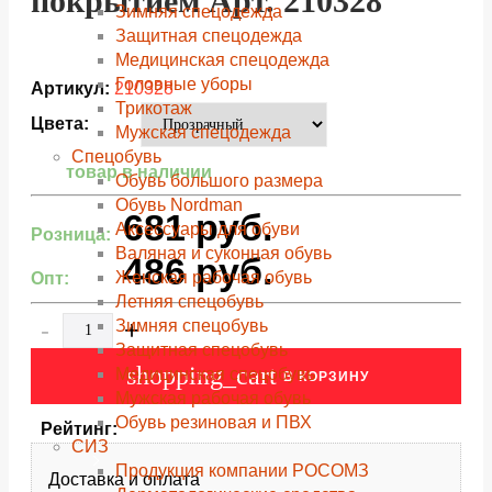
покрытием Арт. 210328
Зимняя спецодежда
Защитная спецодежда
Медицинская спецодежда
Головные уборы
Артикул:
210328
Трикотаж
Цвета:
Мужская спецодежда
Спецобувь
товар в наличии
Обувь большого размера
Обувь Nordman
681
руб.
Аксессуары для обуви
Розница:
Валяная и суконная обувь
486
руб.
Женская рабочая обувь
Опт:
Летняя спецобувь
-
+
Зимняя спецобувь
Защитная спецобувь
shopping_cart
Медицинская спецобувь
В КОРЗИНУ
Мужская рабочая обувь
Обувь резиновая и ПВХ
Рейтинг:
СИЗ
Продукция компании РОСОМЗ
Доставка и оплата