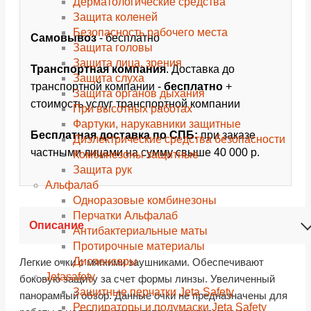
Дерматологические средства
Защита коленей
Безопасность рабочего места
Самовывоз
- бесплатно
Защита головы
Защита лица, зрения
Транспортная компания
. Доставка до
Защита слуха
транспортной компании -
бесплатно
+
Защита органов дыхания
стоимость услуг транспортной компании
При высотных работах
Фартуки, нарукавники защитные
Бесплатная доставка по СПБ:
при заказе
Диэлектрические средства безопасности
частными лицами на сумму свыше 40 000 р.
Комбинезоны защитные
Защита рук
Альфалаб
Одноразовые комбинезоны
Перчатки Альфалаб
Описание
Антибактериальные маты
Протирочные материалы
Диспенсеры
Легкие очки с мягкими заушниками. Обеспечивают
Jetasafety
боковую защиту за счет формы линзы. Увеличенный
Защитные перчатки Jeta Safety
панорамный обзор. Данные очки не предназначены для
Респираторы и полумаски Jeta Safety