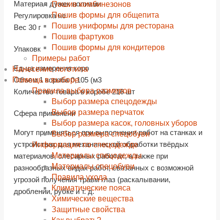
Материал дужек полиами
Пошив комбинезонов
Пошив формы для общепита
Регулировка не
Пошив униформы для ресторана
Вес 30 г
Пошив фартуков
Пошив формы для кондитеров
Упаковк
Примеры работ
Ед-ца измерения коро
Нанесение логотипа
Помощь в выборе
Объем 1 короба 0,105 (м3
Правила выбора размеров
Количество товара в коробе 216 шт
Выбор размера спецодежды
Выбор размера перчаток
Сфера применени
Выбор размера касок, головных уборов
Могут применяться при выполнении работ на станках и
Выбор размера спецобуви
устройствах для механической обработки твёрдых
Информация по спецодежде
Материалы спецодежды
материалов, слесарных работах, а также при
Материалы спецобуви
разнообразных видах работ, связанных с возможной
Правила ухода
угрозой получения травм глаз (раскалывании,
Климатические пояса
дроблении, рубке и т. д.
Химические вещества
Защитные свойства