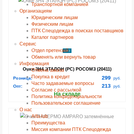
Транспортной компанией
Организациям
Юридическим лицам
Физическим лицам
ПТК Спецодежда в поисках поставщиков
Каталог партнеров
Сервис
Отдел претензий
СИЗ
Обменять или вернуть товар
Информация
Очки ЗН4 ЭТАЛОН (РС) РОСОМЗ (20411)
Отмена заказа
Покупка в кредит
299
Розница:
руб.
Часто задаваемые вопросы
213
Опт:
руб.
Согласие с рассылкой
На складе
Политика конфиденциальности
Пользовательское соглашение
О нас
Alfa-lab
Преимущества
Миссия компании ПТК Спецодежда