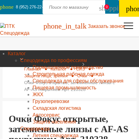
phone
shopping_ba
8 (952) 276-22-44
pho
0
phone_in_talk
Заказать звонок
Каталог
Спецодежда по профессиям
Промышленное производство
Главная
Каталог
СИЗ
Строительная рабочая одежда
Защита лица, зрения
Очки
Спецодежда для сферы обслуживания
Очки Фокус открытые, затемненные линзы с
Пищевая промышленность
AF-AS покрытием Арт. 210328
ЖКХ
Грузоперевозки
Складская логистика
Автосервис
Очки Фокус открытые,
Защита населения
затемненные линзы с AF-AS
Спецодежда
Летняя спецодежда