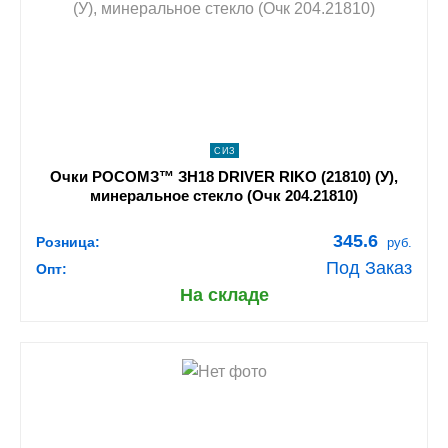
navigate_next
ПОДРОБНЕЕ
СИЗ
Очки РОСОМЗ™ ЗН18 DRIVER RIKO (21810) (У),
минеральное стекло (Очк 204.21810)
345.6
Розница:
руб.
Под Заказ
Опт:
На складе
shopping_cart
В КОРЗИНУ
navigate_next
ПОДРОБНЕЕ