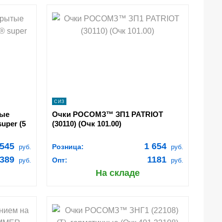
shopping_cart
В КОРЗИНУ
navigate_next
ПОДРОБНЕЕ
СИЗ
тые
Очки РОСОМЗ™ ЗП1 PATRIOT
per (5
(30110) (Очк 101.00)
545
1 654
Розница:
руб.
руб.
389
1181
Опт:
руб.
руб.
На складе
shopping_cart
В КОРЗИНУ