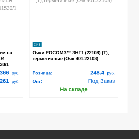
navigate_next
ПОДРОБНЕЕ
СИЗ
ем на
Очки РОСОМЗ™ ЗНГ1 (22108) (Т),
ER
герметичные (Очк 401.22108)
30/1
366
248.4
Розница:
руб.
руб.
261
Под Заказ
Опт:
руб.
На складе