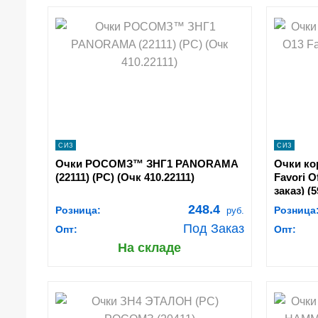
shopping_cart
В КОРЗИНУ
navigate_next
ПОДРОБНЕЕ
СИЗ
СИЗ
Очки РОСОМЗ™ ЗНГ1 PANORAMA
Очки к
(22111) (PС) (Очк 410.22111)
Favori O
заказ) (5
248.4
Розница:
Розница
руб.
Под Заказ
Опт:
Опт:
На складе
shopping_cart
В КОРЗИНУ