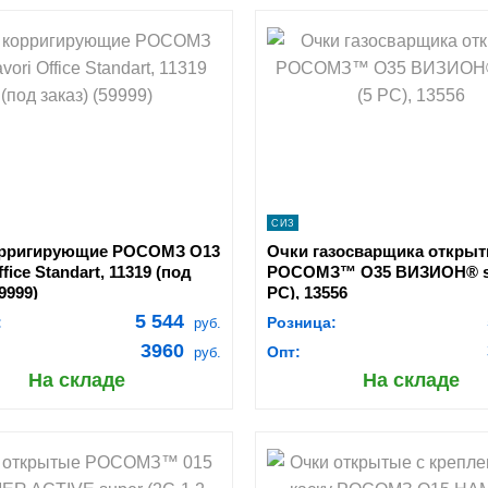
shopping_cart
shopping_cart
В КОРЗИНУ
В КОРЗИНУ
navigate_next
navigate_next
ПОДРОБНЕЕ
ПОДРОБНЕЕ
СИЗ
орригирующие РОСОМЗ О13
Очки газосварщика откры
ffice Standart, 11319 (под
РОСОМЗ™ О35 ВИЗИОН® su
9999)
PC), 13556
5 544
:
Розница:
руб.
3960
Опт:
руб.
На складе
На складе
shopping_cart
shopping_cart
В КОРЗИНУ
В КОРЗИНУ