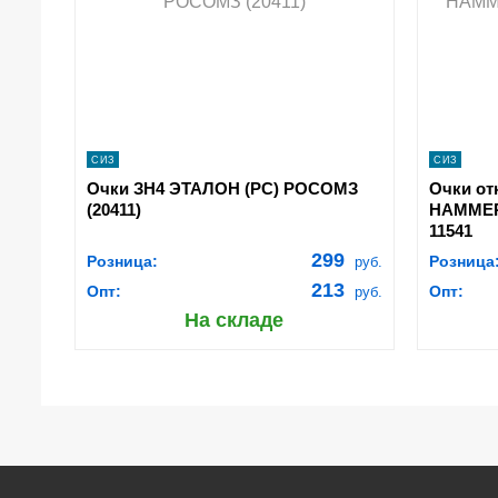
navigate_next
ПОДРОБНЕЕ
СИЗ
СИЗ
Очки ЗН4 ЭТАЛОН (РС) РОСОМЗ
Очки о
(20411)
HAMMER 
11541
299
Розница:
Розница
руб.
213
Опт:
Опт:
руб.
На складе