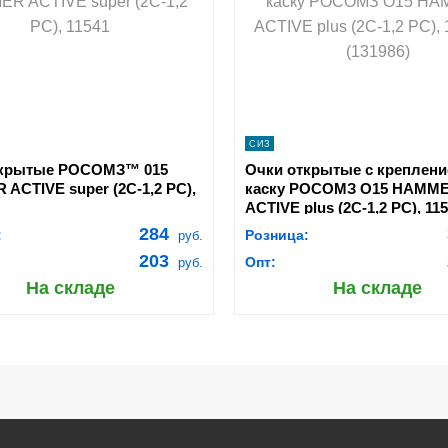
navigate_next
navigate_next
ПОДРОБНЕЕ
ПОДРОБНЕЕ
СИЗ
ткрытые РОСОМЗ™ 015
Очки открытые с креплени
ACTIVЕ super (2C-1,2 PC),
каску РОСОМЗ О15 HAMM
ACTIVE plus (2С-1,2 РС), 115
(131986)
284
:
Розница:
руб.
203
Опт:
руб.
На складе
На складе