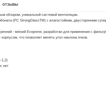
ОТЗЫВЫ
ым обзором, уникальной системой вентиляции.
рбоната (PC StrongGlassTM) с влагостойким, двусторонним су
утренний - мягкий Evoprene, разработан для применения с филь
корпусом, что позволяет менять угол наклона очков.
-1,2)
: нет