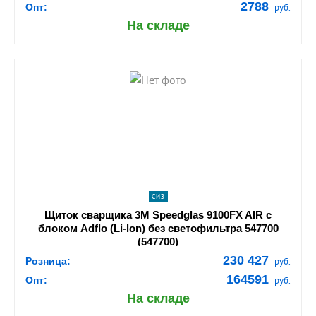
2788
Опт:
руб.
На складе
shopping_cart
В КОРЗИНУ
navigate_next
ПОДРОБНЕЕ
СИЗ
Щиток сварщика 3M Speedglas 9100FX AIR с
блоком Adflo (Li-lon) без светофильтра 547700
(547700)
230 427
Розница:
руб.
164591
Опт:
руб.
На складе