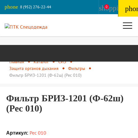
phone
shopping_ba
8 (952) 276-22-44
0
pho
Главная
Каталог
СИЗ
Защита органов дыхания
Фильтры
Фильтр БРИЗ-1201 (Ф-62ш) (Рес 010)
Фильтр БРИЗ-1201 (Ф-62ш)
(Рес 010)
Рес 010
Артикул: