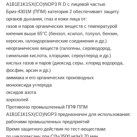
A1B1E1K1SX(CO)NOP3 R D с лицевой частью
Бриз-4301М (ППМ) категория 2 обеспечивает защиту
органов дыхания, глаз и кожи лица от:
газов и паров органических веществ с температурой
кипения выше 65°С (бензол, ксилол, толуол, бензин,
керосин, галоидорганические соединения и др.)
неорганических веществ (галогены, сероводород,
синильная кислота, хлорциан, сероуглерод и др.)
кислых газов и паров (диоксид серы, хлорид водорода,
фосфин, арсин и др.)
аммиака и его органических производных
монооксида углерода
оксидов азота
аэрозолей
Противогаз промышленный ППФ ППМ
А1В1Е1К1SX(CO)NOР3 предназначен для использования:
рабочими промышленных предприятий
Время защитного действия по тест-веществам:
по циклогексану при С0\=3500 мг/м3 70 мин