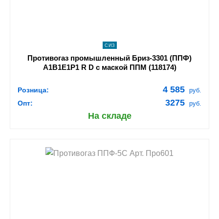
СИЗ
Противогаз промышленный Бриз-3301 (ППФ)
А1В1Е1Р1 R D с маской ППМ (118174)
4 585
Розница:
руб.
3275
Опт:
руб.
На складе
shopping_cart
В КОРЗИНУ
navigate_next
ПОДРОБНЕЕ