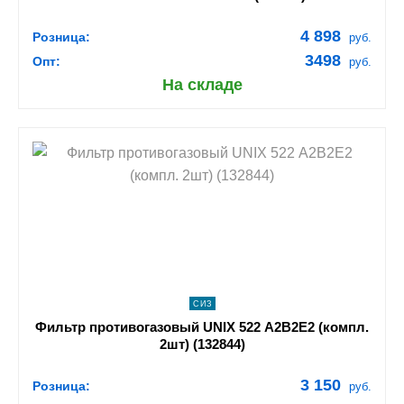
4 898
Розница:
руб.
3498
Опт:
руб.
На складе
shopping_cart
В КОРЗИНУ
navigate_next
ПОДРОБНЕЕ
СИЗ
Фильтр противогазовый UNIX 522 А2В2Е2 (компл.
2шт) (132844)
3 150
Розница:
руб.