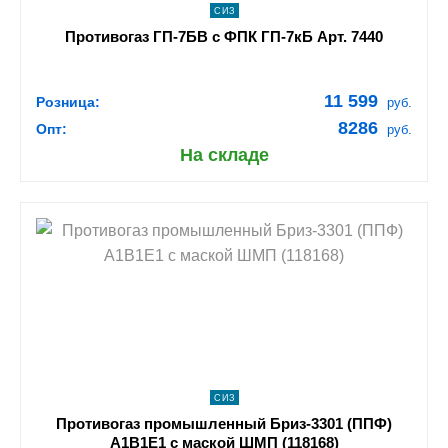
СИЗ
Противогаз ГП-7БВ с ФПК ГП-7кБ Арт. 7440
11 599
Розница:
руб.
8286
Опт:
руб.
На складе
shopping_cart
В КОРЗИНУ
navigate_next
ПОДРОБНЕЕ
СИЗ
Противогаз промышленный Бриз-3301 (ППФ)
А1В1Е1 с маской ШМП (118168)