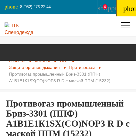
phone
shopping_ba
8 (952) 276-22-44
pho
0
Главная
Каталог
СИЗ
Защита органов дыхания
Противогазы
Противогаз промышленный Бриз-3301 (ППФ)
А1В1Е1К1SX(CO)NOP3 R D с маской ППМ (15232)
Противогаз промышленный
Бриз-3301 (ППФ)
А1В1Е1К1SX(CO)NOP3 R D с
маской ППМ (15232)