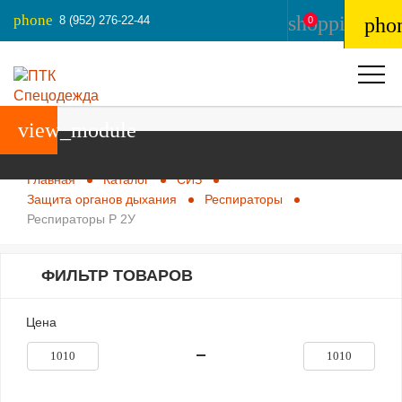
phone
shopping_ba
8 (952) 276-22-44
pho
0
view_module
Главная
Каталог
СИЗ
Защита органов дыхания
Респираторы
Респираторы Р 2У
ФИЛЬТР ТОВАРОВ
Цена