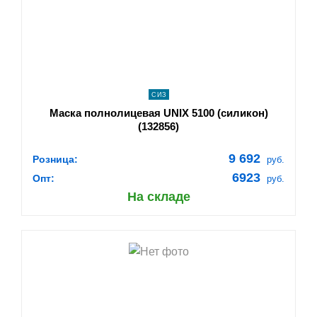
navigate_next
ПОДРОБНЕЕ
СИЗ
Маска полнолицевая UNIX 5100 (силикон)
(132856)
9 692
Розница:
руб.
6923
Опт:
руб.
На складе
shopping_cart
В КОРЗИНУ
navigate_next
ПОДРОБНЕЕ