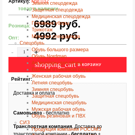
Артикул:
Кре 032
Зимняя спецодежда
товар в наличии
Защитная спецодежда
Медицинская спецодежда
6989
руб.
Головные уборы
Розница:
Трикотаж
4992
руб.
Мужская спецодежда
Опт:
Спецобувь
Обувь большого размера
-
+
Обувь Nordman
Аксессуары для обуви
shopping_cart
В КОРЗИНУ
Валяная и суконная обувь
Женская рабочая обувь
Рейтинг:
Летняя спецобувь
Зимняя спецобувь
Доставка и оплата
Защитная спецобувь
Медицинская спецобувь
Мужская рабочая обувь
Самовывоз
- бесплатно
Обувь резиновая и ПВХ
СИЗ
Транспортная компания
. Доставка до
Продукция компании РОСОМЗ
транспортной компании -
бесплатно
+