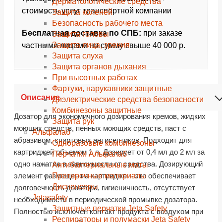
Дерматологические средства
стоимость услуг транспортной компании
Защита коленей
Безопасность рабочего места
Бесплатная доставка по СПБ:
при заказе
Защита головы
Защита лица, зрения
частными лицами на сумму свыше 40 000 р.
Защита слуха
Защита органов дыхания
При высотных работах
Фартуки, нарукавники защитные
Описание
Диэлектрические средства безопасности
Комбинезоны защитные
Дозатор для экономичного дозирования кремов, жидких
Защита рук
моющих средств, пенных моющих средств, паст с
Альфалаб
абразивом, спиртовых антисептиков. Подходит для
Одноразовые комбинезоны
картриджей объемом 1 л. Дозирует от 0,4 мл до 2 мл за
Перчатки Альфалаб
одно нажатие в зависимости от средства. Дозирующий
Антибактериальные маты
Протирочные материалы
элемент размещен на картридже – это обеспечивает
Диспенсеры
долговечность дозатора, гигиеничность, отсутствует
Jetasafety
необходимость в периодической промывке дозатора.
Защитные перчатки Jeta Safety
Полностью исключен контакт продукта с воздухом при
Респираторы и полумаски Jeta Safety