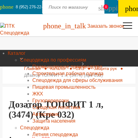
phone
shopping_ba
8 (952) 276-22-44
pho
0
phone_in_talk
Заказать звонок
Каталог
Спецодежда по профессиям
Промышленное производство
Главная
Каталог
СИЗ
Защита рук
Строительная рабочая одежда
Дозатор ТОПФИТ 1 л, (3474) (Кре 032)
Спецодежда для сферы обслуживания
Пищевая промышленность
ЖКХ
Грузоперевозки
Дозатор ТОПФИТ 1 л,
Складская логистика
(3474) (Кре 032)
Автосервис
Защита населения
Спецодежда
Летняя спецодежда