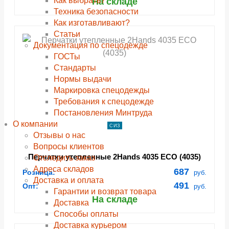
Как выбрать?
На складе
Техника безопасности
Как изготавливают?
Статьи
Документация по спецодежде
ГОСТы
Cтандарты
Нормы выдачи
Маркировка спецодежды
Требования к спецодежде
Постановления Минтруда
О компании
СИЗ
Отзывы о нас
Вопросы клиентов
Перчатки утепленные 2Hands 4035 ECO (4035)
Отследить заказ
Адреса складов
687
Розница:
руб.
Доставка и оплата
491
Опт:
руб.
Гарантии и возврат товара
На складе
Доставка
Способы оплаты
Доставка курьером