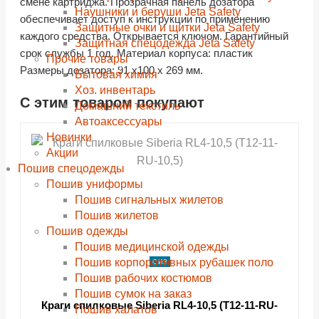
смене картриджа. Прозрачная панель дозатора
Наушники и беруши Jeta Safety
обеспечивает доступ к инструкции по применению
Защитные очки и щитки Jeta Safety
каждого средства. Открывается ключом. Гарантийный
Защитная спецодежда Jeta Safety
срок службы 1 год. Материал корпуса: пластик
Прочие товары
Размеры дозатора: 91 х100 х 269 мм.
Бытовая химия
Хоз. инвентарь
С этим товаром покупают
shopping_cart
shopping_cart
shopping_cart
shopping_cart
shopping_cart
shopping_cart
shopping_cart
shopping_cart
В КОРЗИНУ
В КОРЗИНУ
В КОРЗИНУ
В КОРЗИНУ
В КОРЗИНУ
В КОРЗИНУ
В КОРЗИНУ
В КОРЗИНУ
Домашний текстиль
Автоаксессуары
navigate_next
navigate_next
navigate_next
navigate_next
navigate_next
navigate_next
navigate_next
navigate_next
Новинки
ПОДРОБНЕЕ
ПОДРОБНЕЕ
ПОДРОБНЕЕ
ПОДРОБНЕЕ
ПОДРОБНЕЕ
ПОДРОБНЕЕ
ПОДРОБНЕЕ
ПОДРОБНЕЕ
Акции
Пошив спецодежды
Пошив униформы
Пошив сигнальных жилетов
Пошив жилетов
Пошив одежды
Пошив медицинской одежды
Пошив корпоративных рубашек поло
СИЗ
Пошив рабочих костюмов
Пошив сумок на заказ
Краги спилковые Siberia RL4-10,5 (T12-11-RU-
Пошив халатов
10,5)