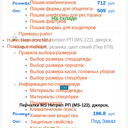
Пошив комбинезонов
712
Розница:
руб.
Пошив формы для общепита
509
Опт:
руб.
Пошив униформы для ресторана
На складе
Пошив фартуков
Пошив формы для кондитеров
Примеры работ
Нанесение логотипа
Помощь в выборе
Правила выбора размеров
Выбор размера спецодежды
Выбор размера перчаток
Выбор размера касок, головных уборов
Выбор размера спецобуви
Информация по спецодежде
СИЗ
Материалы спецодежды
Материалы спецобуви
Правила ухода
Перчатки MS Нитрил РП (MS-122), джерси,
Климатические пояса
нитрил полный, резинка, цвет синий (Пер 678)
196.8
Розница:
руб.
Химические вещества
Под Заказ
Опт:
Защитные свойства