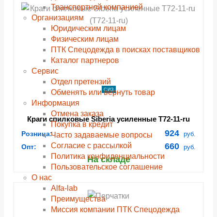
Транспортной компанией
Организациям
Юридическим лицам
Физическим лицам
ПТК Спецодежда в поисках поставщиков
Каталог партнеров
Сервис
Отдел претензий
СИЗ
Обменять или вернуть товар
Информация
Отмена заказа
Краги спилковые Siberia усиленные Т72-11-ru
Покупка в кредит
(T72-11-ru)
924
Розница:
руб.
Часто задаваемые вопросы
Согласие с рассылкой
660
Опт:
руб.
Политика конфиденциальности
На складе
Пользовательское соглашение
О нас
Alfa-lab
Преимущества
Миссия компании ПТК Спецодежда