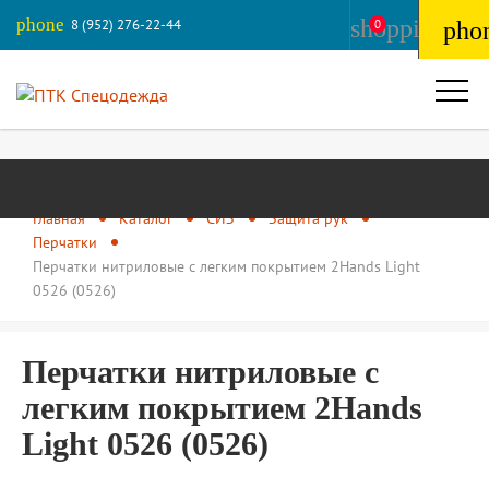
phone
shopping_ba
8 (952) 276-22-44
0
pho
Главная
Каталог
СИЗ
Защита рук
Перчатки
Перчатки нитриловые с легким покрытием 2Hands Light
0526 (0526)
Перчатки нитриловые с
легким покрытием 2Hands
Light 0526 (0526)