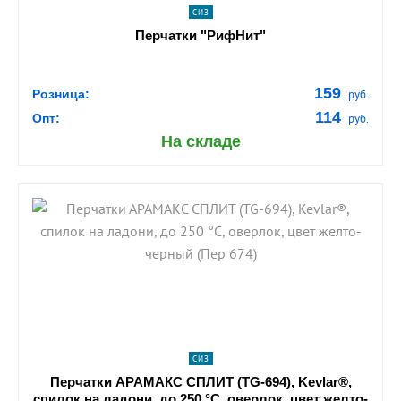
СИЗ
Перчатки "РифНит"
159
Розница:
руб.
114
Опт:
руб.
На складе
shopping_cart
В КОРЗИНУ
navigate_next
ПОДРОБНЕЕ
СИЗ
Перчатки АРАМАКС СПЛИТ (TG-694), Kevlar®,
спилок на ладони, до 250 °С, оверлок, цвет желто-