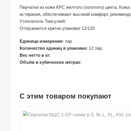
Перчатки из кожи КРС желтого (золотого) цвета. Кожа 
истирания, обеспечивают высокий комфорт, рекомендо
Утеплитель Тинсулейт
Отгружаются кратно упаковке 12/120
Единица измерения
: пар
Количество единиц в упаковке
: 12 пар.
Вес нетто в кг
:
Объём в кубических метрах
:
С этим товаром покупают
shopping_cart
shopping_cart
shopping_cart
shopping_cart
shopping_cart
shopping_cart
shopping_cart
shopping_cart
В КОРЗИНУ
В КОРЗИНУ
В КОРЗИНУ
В КОРЗИНУ
В КОРЗИНУ
В КОРЗИНУ
В КОРЗИНУ
В КОРЗИНУ
navigate_next
navigate_next
navigate_next
navigate_next
navigate_next
navigate_next
navigate_next
navigate_next
ПОДРОБНЕЕ
ПОДРОБНЕЕ
ПОДРОБНЕЕ
ПОДРОБНЕЕ
ПОДРОБНЕЕ
ПОДРОБНЕЕ
ПОДРОБНЕЕ
ПОДРОБНЕЕ