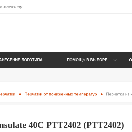
access_time
Время работы:
Пн-Пт: 09:00-17:30 Сб-Вс: Выхо
АНЕСЕНИЕ ЛОГОТИПА
ПОМОЩЬ В ВЫБОРЕ
О
ерчатки
Перчатки от пониженных температур
Перчатки из 
nsulate 40C РТТ2402 (РТТ2402)