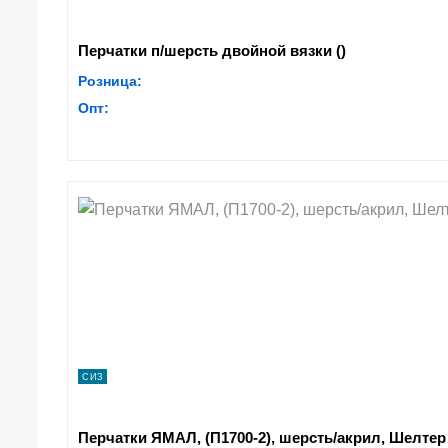
Перчатки п/шерсть двойной вязки ()
Розница:
Опт:
СИЗ
Перчатки ЯМАЛ, (П1700-2), шерсть/акрил, Шелтер