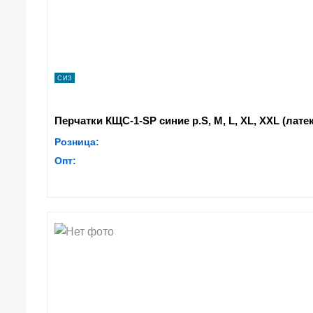
СИЗ
Перчатки КЩС-1-SP синие р.S, M, L, XL, XXL (латекс
Розница:
Опт: