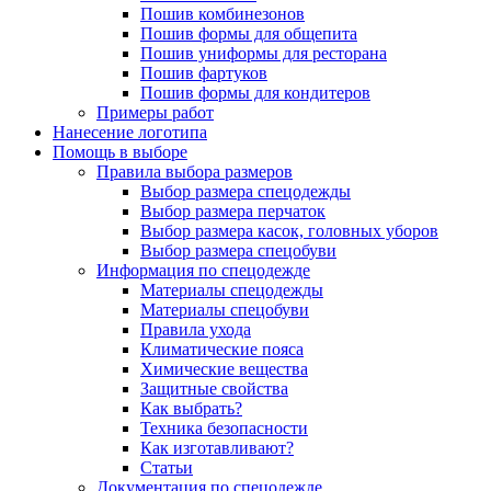
Пошив комбинезонов
Пошив формы для общепита
Пошив униформы для ресторана
Пошив фартуков
Пошив формы для кондитеров
Примеры работ
Нанесение логотипа
Помощь в выборе
Правила выбора размеров
Выбор размера спецодежды
Выбор размера перчаток
Выбор размера касок, головных уборов
Выбор размера спецобуви
Информация по спецодежде
Материалы спецодежды
Материалы спецобуви
Правила ухода
Климатические пояса
Химические вещества
Защитные свойства
Как выбрать?
Техника безопасности
Как изготавливают?
Статьи
Документация по спецодежде