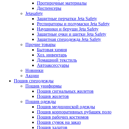
Протирочные материалы
Диспенсеры
Jetasafety
Защитные перчатки Jeta Safety
Респираторы и полумаски Jeta Safety
Наушники и беруши Jeta Safety
Защитные очки и щитки Jeta Safety
Защитная спецодежда Jeta Safety
Прочие товары
Бытовая химия
Хоз. инвентарь
Домашний текстиль
Автоаксессуары
Новинки
Акции
Пошив спецодежды
Пошив униформы
Пошив сигнальных жилетов
Пошив жилетов
Пошив одежды
Пошив медицинской одежды
Пошив корпоративных рубашек поло
Пошив рабочих костюмов
Пошив сумок на заказ
Пошив халатов