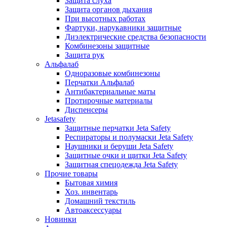
Защита слуха
Защита органов дыхания
При высотных работах
Фартуки, нарукавники защитные
Диэлектрические средства безопасности
Комбинезоны защитные
Защита рук
Альфалаб
Одноразовые комбинезоны
Перчатки Альфалаб
Антибактериальные маты
Протирочные материалы
Диспенсеры
Jetasafety
Защитные перчатки Jeta Safety
Респираторы и полумаски Jeta Safety
Наушники и беруши Jeta Safety
Защитные очки и щитки Jeta Safety
Защитная спецодежда Jeta Safety
Прочие товары
Бытовая химия
Хоз. инвентарь
Домашний текстиль
Автоаксессуары
Новинки