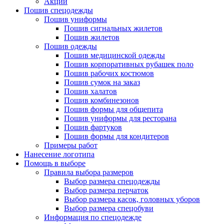
Акции
Пошив спецодежды
Пошив униформы
Пошив сигнальных жилетов
Пошив жилетов
Пошив одежды
Пошив медицинской одежды
Пошив корпоративных рубашек поло
Пошив рабочих костюмов
Пошив сумок на заказ
Пошив халатов
Пошив комбинезонов
Пошив формы для общепита
Пошив униформы для ресторана
Пошив фартуков
Пошив формы для кондитеров
Примеры работ
Нанесение логотипа
Помощь в выборе
Правила выбора размеров
Выбор размера спецодежды
Выбор размера перчаток
Выбор размера касок, головных уборов
Выбор размера спецобуви
Информация по спецодежде