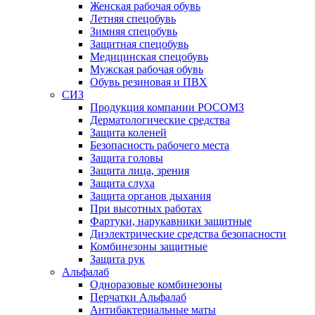
Женская рабочая обувь
Летняя спецобувь
Зимняя спецобувь
Защитная спецобувь
Медицинская спецобувь
Мужская рабочая обувь
Обувь резиновая и ПВХ
СИЗ
Продукция компании РОСОМЗ
Дерматологические средства
Защита коленей
Безопасность рабочего места
Защита головы
Защита лица, зрения
Защита слуха
Защита органов дыхания
При высотных работах
Фартуки, нарукавники защитные
Диэлектрические средства безопасности
Комбинезоны защитные
Защита рук
Альфалаб
Одноразовые комбинезоны
Перчатки Альфалаб
Антибактериальные маты