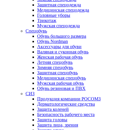
Защитная спецодежда
Медицинская спецодежда
Головные уборы
Трикотаж
Мужская спецодежда
Спецобувь
Обувь большого размера
Обувь Nordman
Аксессуары для обуви
Валяная и суконная обувь
Женская рабочая обувь
Летняя спецобувь
Зимняя спецобувь
Защитная спецобувь
Медицинская спецобувь
Мужская рабочая обувь
Обувь резиновая и ПВХ
СИЗ
Продукция компании РОСОМЗ
Дерматологические средства
Защита коленей
Безопасность рабочего места
Защита головы
Защита лица, зрения