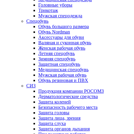
Головные уборы
Трикотаж
Мужская спецодежда
Спецобувь
Обувь большого размера
Обувь Nordman
Аксессуары для обуви
Валяная и суконная обувь
Женская рабочая обувь
Летняя спецобувь
Зимняя спецобувь
Защитная спецобувь
Медицинская спецобувь
Мужская рабочая обувь
Обувь резиновая и ПВХ
СИЗ
Продукция компании РОСОМЗ
Дерматологические средства
Защита коленей
Безопасность рабочего места
Защита головы
Защита лица, зрения
Защита слуха
Защита органов дыхания