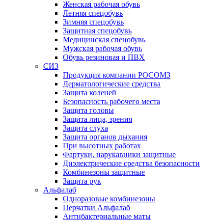
Женская рабочая обувь
Летняя спецобувь
Зимняя спецобувь
Защитная спецобувь
Медицинская спецобувь
Мужская рабочая обувь
Обувь резиновая и ПВХ
СИЗ
Продукция компании РОСОМЗ
Дерматологические средства
Защита коленей
Безопасность рабочего места
Защита головы
Защита лица, зрения
Защита слуха
Защита органов дыхания
При высотных работах
Фартуки, нарукавники защитные
Диэлектрические средства безопасности
Комбинезоны защитные
Защита рук
Альфалаб
Одноразовые комбинезоны
Перчатки Альфалаб
Антибактериальные маты