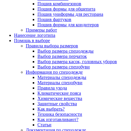
Пошив комбинезонов
Пошив формы для общепита
Пошив униформы для ресторана
Пошив фартуков
Пошив формы для кондитеров
Примеры работ
Нанесение логотипа
Помощь в выборе
Правила выбора размеров
Выбор размера спецодежды
Выбор размера перчаток
Выбор размера касок, головных уборов
Выбор размера спецобуви
Информация по спецодежде
Материалы спецодежды
Материалы спецобуви
Правила ухода
Климатические пояса
Химические вещества
Защитные свойства
Как выбрать?
Техника безопасности
Как изготавливают?
Статьи
Документация по спецодежде