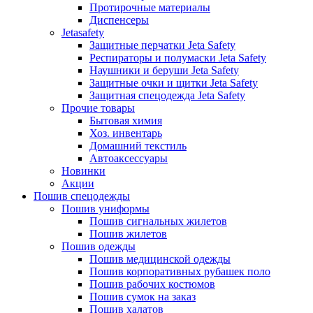
Протирочные материалы
Диспенсеры
Jetasafety
Защитные перчатки Jeta Safety
Респираторы и полумаски Jeta Safety
Наушники и беруши Jeta Safety
Защитные очки и щитки Jeta Safety
Защитная спецодежда Jeta Safety
Прочие товары
Бытовая химия
Хоз. инвентарь
Домашний текстиль
Автоаксессуары
Новинки
Акции
Пошив спецодежды
Пошив униформы
Пошив сигнальных жилетов
Пошив жилетов
Пошив одежды
Пошив медицинской одежды
Пошив корпоративных рубашек поло
Пошив рабочих костюмов
Пошив сумок на заказ
Пошив халатов