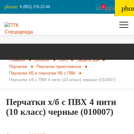
phone
shopping_ba
8 (952) 276-22-44
pho
0
Главная
Каталог
СИЗ
Защита рук
Перчатки
Перчатки трикотажные
Перчатки ХБ и перчатки ХБ с ПВХ
Перчатки х/б с ПВХ 4 нити (10 класс) черные (010007)
Перчатки х/б с ПВХ 4 нити
(10 класс) черные (010007)