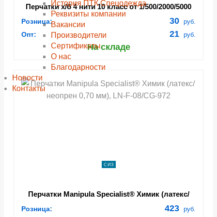
История ПТК Спецодежда
Перчатки х/б 4 нити 10 класс от 1/500/2000/5000
Реквизиты компании
пар. ()
30
Розница:
руб.
Вакансии
21
Опт:
Производители
руб.
Сертификаты
На складе
О нас
Благодарности
Новости
Контакты
СИЗ
Перчатки Manipula Specialist® Химик (латекс/
неопрен 0,70 мм), LN-F-08/CG-972
423
Розница:
руб.