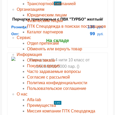
Транспортной компанией
СИЗ
Организациям
Юридическим лицам
Перчатки трикотажные с ПВХ "ТУРБО" желтый/
Физическим лицам
черный, (Пер 051Я), картонный ярлык
ПТК Спецодежда в поисках поставщиков
138
Розница:
руб.
(3.7815.051)
Каталог партнеров
99
Опт:
руб.
Сервис
На складе
Отдел претензий
Обменять или вернуть товар
Информация
Отмена заказа
Покупка в кредит
Часто задаваемые вопросы
Согласие с рассылкой
Политика конфиденциальности
Пользовательское соглашение
О нас
Alfa-lab
СИЗ
Преимущества
Миссия компании ПТК Спецодежда