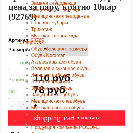
Зимняя спецодежда
цена за пару, кратно 10пар
Защитная спецодежда
(92769)
Медицинская спецодежда
Головные уборы
Трикотаж
Мужская спецодежда
Артикул:
92769
Спецобувь
Обувь большого размера
Размеры:
Обувь Nordman
Аксессуары для обуви
товар в наличии
Валяная и суконная обувь
110
руб.
Женская рабочая обувь
Розница:
Летняя спецобувь
78
руб.
Зимняя спецобувь
Опт:
Защитная спецобувь
Медицинская спецобувь
-
+
Мужская рабочая обувь
Обувь резиновая и ПВХ
shopping_cart
В КОРЗИНУ
СИЗ
Продукция компании РОСОМЗ