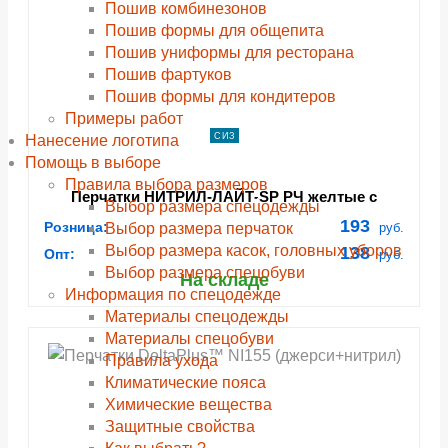
Пошив комбинезонов
Пошив формы для общепита
Пошив униформы для ресторана
Пошив фартуков
Пошив формы для кондитеров
Примеры работ
СИЗ
Нанесение логотипа
Помощь в выборе
Правила выбора размеров
Перчатки НИТРИЛ-ЛАЙТ-SР РЧ желтые с
Выбор размера спецодежды
частичным обливом
193
Розница:
Выбор размера перчаток
руб.
Выбор размера касок, головных уборов
138
Опт:
руб.
Выбор размера спецобуви
На складе
Информация по спецодежде
Материалы спецодежды
Материалы спецобуви
Правила ухода
Климатические пояса
Химические вещества
Защитные свойства