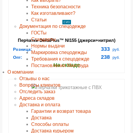
Как выбрать?
Техника безопасности
Как изготавливают?
Статьи
СИЗ
Документация по спецодежде
ГОСТы
Cтандарты
Перчатки DeltaPlus™ NI155 (джерси+нитрил)
Нормы выдачи
333
Розница:
руб.
Маркировка спецодежды
238
Опт:
руб.
Требования к спецодежде
На складе
Постановления Минтруда
О компании
Отзывы о нас
Вопросы клиентов
Отследить заказ
Адреса складов
Доставка и оплата
Гарантии и возврат товара
Доставка
Способы оплаты
Доставка курьером