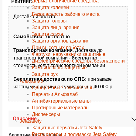
Дерматологические средства
Рейтинг:
Защита коленей
Безопасность рабочего места
Доставка и оплата
Защита головы
Защита лица, зрения
Защита слуха
Самовывоз
- бесплатно
Защита органов дыхания
При высотных работах
Транспортная компания
. Доставка до
Фартуки, нарукавники защитные
транспортной компании -
бесплатно
+
Диэлектрические средства безопасности
стоимость услуг транспортной компании
Комбинезоны защитные
Защита рук
Бесплатная доставка по СПБ:
при заказе
Альфалаб
частными лицами на сумму свыше 40 000 р.
Одноразовые комбинезоны
Перчатки Альфалаб
Антибактериальные маты
Протирочные материалы
Диспенсеры
Описание
Jetasafety
Защитные перчатки Jeta Safety
Респираторы и полумаски Jeta Safety
Ассортимент
: Рукавицы