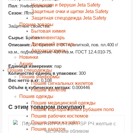
Наушники и беруши Jeta Safety
Пол
: Универсальный
Защитные очки и щитки Jeta Safety
Сезон
: Лето
Защитная спецодежда Jeta Safety
Прочие товары
Защитные свойства:
Бытовая химия
Хоз. инвентарь
Сырье
: Брезент
Домашний текстиль
Описание
: Тк. брезент с ОП пропиткой, пов. пл.400 г/
Автоаксессуары
кв.м., подналадонник-400 г/кв.м. ГОСТ 12.4.010-75.
Новинки
Акции
Единица измерения
: пар
Пошив спецодежды
Количество единиц в упаковке
: 300
Пошив униформы
Вес нетто в кг
: 0.108
Пошив сигнальных жилетов
Объём в кубических метрах
: 0.000446
Пошив жилетов
Пошив одежды
Пошив медицинской одежды
С этим товаром покупают
shopping_cart
shopping_cart
shopping_cart
shopping_cart
shopping_cart
shopping_cart
shopping_cart
shopping_cart
В КОРЗИНУ
В КОРЗИНУ
В КОРЗИНУ
В КОРЗИНУ
В КОРЗИНУ
В КОРЗИНУ
В КОРЗИНУ
В КОРЗИНУ
Пошив корпоративных рубашек поло
Пошив рабочих костюмов
navigate_next
navigate_next
navigate_next
navigate_next
navigate_next
navigate_next
navigate_next
navigate_next
Пошив сумок на заказ
ПОДРОБНЕЕ
ПОДРОБНЕЕ
ПОДРОБНЕЕ
ПОДРОБНЕЕ
ПОДРОБНЕЕ
ПОДРОБНЕЕ
ПОДРОБНЕЕ
ПОДРОБНЕЕ
Пошив халатов