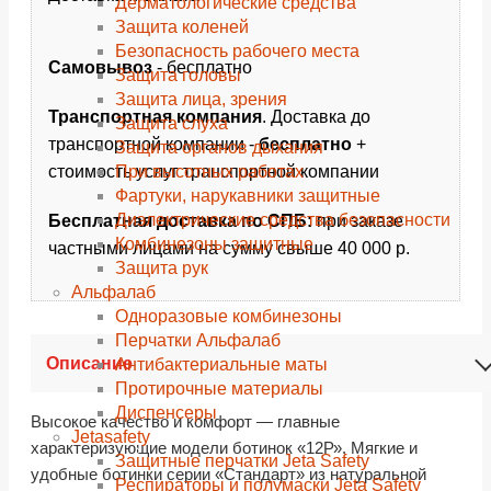
Дерматологические средства
Защита коленей
Безопасность рабочего места
Самовывоз
- бесплатно
Защита головы
Защита лица, зрения
Транспортная компания
. Доставка до
Защита слуха
транспортной компании -
бесплатно
+
Защита органов дыхания
При высотных работах
стоимость услуг транспортной компании
Фартуки, нарукавники защитные
Диэлектрические средства безопасности
Бесплатная доставка по СПБ:
при заказе
Комбинезоны защитные
частными лицами на сумму свыше 40 000 р.
Защита рук
Альфалаб
Одноразовые комбинезоны
Перчатки Альфалаб
Описание
Антибактериальные маты
Протирочные материалы
Диспенсеры
Высокое качество и комфорт — главные
Jetasafety
характеризующие модели ботинок «12Р». Мягкие и
Защитные перчатки Jeta Safety
удобные ботинки серии «Стандарт» из натуральной
Респираторы и полумаски Jeta Safety