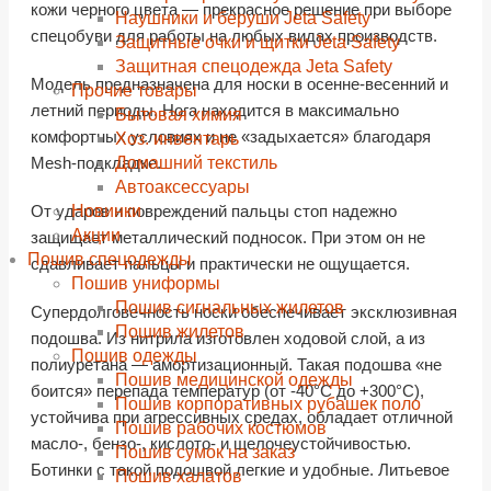
кожи черного цвета — прекрасное решение при выборе
Наушники и беруши Jeta Safety
спецобуви для работы на любых видах производств.
Защитные очки и щитки Jeta Safety
Защитная спецодежда Jeta Safety
Модель предназначена для носки в осенне-весенний и
Прочие товары
летний периоды. Нога находится в максимально
Бытовая химия
комфортных условиях и не «задыхается» благодаря
Хоз. инвентарь
Домашний текстиль
Mesh-подкладке.
Автоаксессуары
Новинки
От ударов и повреждений пальцы стоп надежно
Акции
защищает металлический подносок. При этом он не
Пошив спецодежды
сдавливает пальцы и практически не ощущается.
Пошив униформы
Пошив сигнальных жилетов
Супердолговечность носки обеспечивает эксклюзивная
Пошив жилетов
подошва. Из нитрила изготовлен ходовой слой, а из
Пошив одежды
полиуретана — амортизационный. Такая подошва «не
Пошив медицинской одежды
боится» перепада температур (от -40°С до +300°С),
Пошив корпоративных рубашек поло
устойчива при агрессивных средах, обладает отличной
Пошив рабочих костюмов
масло-, бензо-, кислото- и щелочеустойчивостью.
Пошив сумок на заказ
Ботинки с такой подошвой легкие и удобные. Литьевое
Пошив халатов