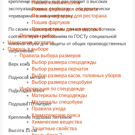
крепление подошвы еще раз говорит о высоких
Пошив комбинезонов
эксплуатационных свойствах - она практически
Пошив формы для общепита
Пошив униформы для ресторана
«приварена» к кожаному верху.
Пошив фартуков
Пошив формы для кондитеров
По своим характеристикам данная модель ботинок
Примеры работ
соответствует требованиям по ГОСТу специальной
Нанесение логотипа
кожаной обуви для защиты от общих производственных
Помощь в выборе
загрязнений.
Правила выбора размеров
Выбор размера спецодежды
Верх кожа
Выбор размера перчаток
Выбор размера касок, головных уборов
Подносок металл
Выбор размера спецобуви
Информация по спецодежде
Подкладка Mesh
Материалы спецодежды
Материалы спецобуви
Подошва ПУ/нитрил
Правила ухода
Климатические пояса
Крепление подошвы литьевое
Химические вещества
Защитные свойства
Высота 15 см