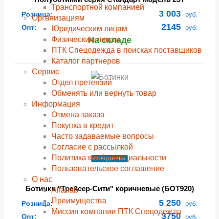
Транспортной компанией
3 003
Розница:
руб.
Организациям
2145
Опт:
руб.
Юридическим лицам
Физическим лицам
На складе
ПТК Спецодежда в поисках поставщиков
Каталог партнеров
Сервис
Отдел претензий
Обменять или вернуть товар
Информация
Отмена заказа
Покупка в кредит
Часто задаваемые вопросы
Согласие с рассылкой
Политика конфиденциальности
СПЕЦОБУВЬ
Пользовательское соглашение
О нас
Ботинки "Трейсер-Сити" коричневые (БОТ920)
Alfa-lab
Преимущества
5 250
Розница:
руб.
Миссия компании ПТК Спецодежда
3750
Опт:
руб.