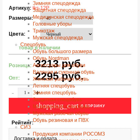
Зимняя спецодежда
Артикул:
tks-12Р
Защитная спецодежда
Медицинская спецодежда
Размеры:
Головные уборы
Трикотаж
Цвета:
Мужская спецодежда
Спецобувь
товар в наличии
Обувь большого размера
Обувь Nordman
3213
руб.
Аксессуары для обуви
Розница:
Валяная и суконная обувь
2295
руб.
Опт:
Женская рабочая обувь
Летняя спецобувь
-
+
Зимняя спецобувь
Защитная спецобувь
shopping_cart
В КОРЗИНУ
Медицинская спецобувь
Мужская рабочая обувь
Обувь резиновая и ПВХ
Рейтинг:
СИЗ
Продукция компании РОСОМЗ
Доставка и оплата