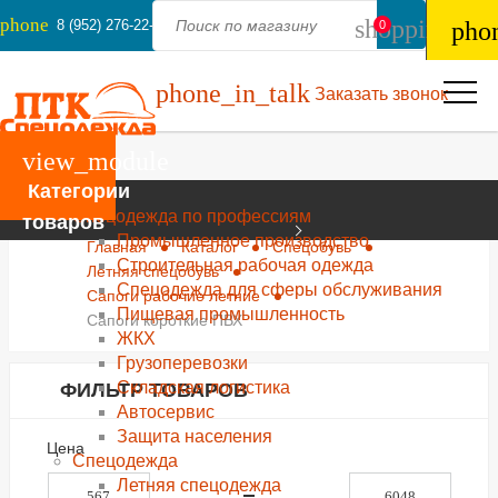
phone
shopping_ba
8 (952) 276-22-44
pho
0
phone_in_talk
Заказать звонок
view_module
Категории
Каталог
Спецодежда по профессиям
товаров
Промышленное производство
Главная
Каталог
Спецобувь
Строительная рабочая одежда
Летняя спецобувь
Спецодежда для сферы обслуживания
Сапоги рабочие летние
Пищевая промышленность
Сапоги короткие ПВХ
ЖКХ
Грузоперевозки
Складская логистика
ФИЛЬТР ТОВАРОВ
Автосервис
Защита населения
Цена
Спецодежда
Летняя спецодежда