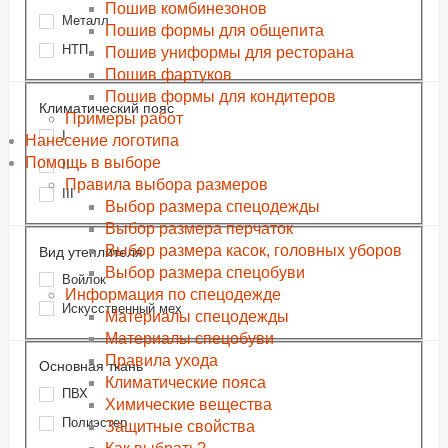
Пошив комбинезонов
Металл
Пошив формы для общепита
НТП
Пошив униформы для ресторана
Пошив фартуков
Пошив формы для кондитеров
Климатический пояс
Примеры работ
I
Нанесение логотипа
Помощь в выборе
II
Правила выбора размеров
III
Выбор размера спецодежды
Выбор размера перчаток
Выбор размера касок, головных уборов
Вид утеплителя
Выбор размера спецобуви
Войлок
Информация по спецодежде
Искусственный мех
Материалы спецодежды
Материалы спецобуви
Правила ухода
Основная ткань
Климатические пояса
ПВХ
Химические вещества
Полиэстер
Защитные свойства