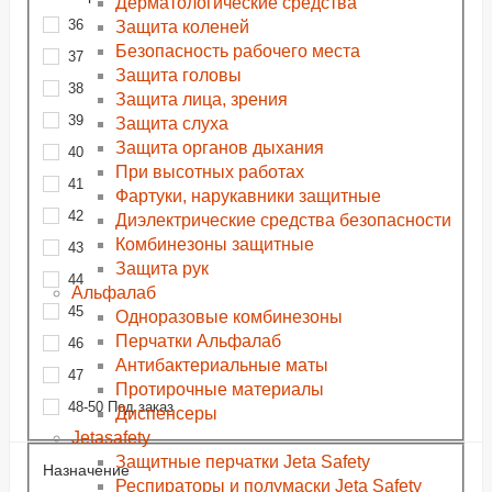
Дерматологические средства
36
Защита коленей
Безопасность рабочего места
37
Защита головы
38
Защита лица, зрения
39
Защита слуха
Защита органов дыхания
40
При высотных работах
41
Фартуки, нарукавники защитные
42
Диэлектрические средства безопасности
Комбинезоны защитные
43
Защита рук
44
Альфалаб
45
Одноразовые комбинезоны
Перчатки Альфалаб
46
Антибактериальные маты
47
Протирочные материалы
48-50 Под заказ
Диспенсеры
Jetasafety
Защитные перчатки Jeta Safety
Назначение
Респираторы и полумаски Jeta Safety