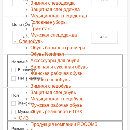
Зимняя спецодежда
Защитная спецодежда
Медицинская спецодежда
Головные уборы
Цена (Опт)
Трикотаж
Мужская спецодежда
Спецобувь
Обувь большого размера
Обувь Nordman
Аксессуары для обуви
Наличие
Валяная и суконная обувь
В наличии
Женская рабочая обувь
Нет в наличии
Летняя спецобувь
Зимняя спецобувь
Защитная спецобувь
Пол
Медицинская спецобувь
Женский
Мужская рабочая обувь
Обувь резиновая и ПВХ
Мужской
СИЗ
Продукция компании РОСОМЗ
Размеры