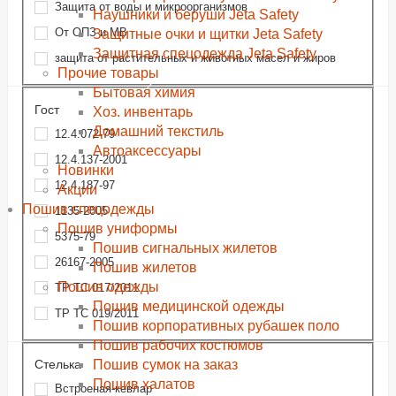
Защита от воды и микроорганизмов
Наушники и беруши Jeta Safety
От ОПЗ и МВ
Защитные очки и щитки Jeta Safety
Защитная спецодежда Jeta Safety
защита от растительных и животных масел и жиров
Прочие товары
Бытовая химия
Гост
Хоз. инвентарь
Домашний текстиль
12.4.072-79
Автоаксессуары
12.4.137-2001
Новинки
12.4.187-97
Акции
Пошив спецодежды
1135-2005
Пошив униформы
5375-79
Пошив сигнальных жилетов
26167-2005
Пошив жилетов
Пошив одежды
ТР ТС 017/2011
Пошив медицинской одежды
ТР ТС 019/2011
Пошив корпоративных рубашек поло
Пошив рабочих костюмов
Пошив сумок на заказ
Стелька
Пошив халатов
Встроеная-кевлар