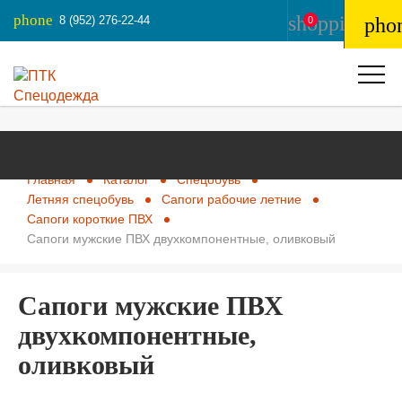
phone
shopping_ba
8 (952) 276-22-44
pho
0
Главная
Каталог
Спецобувь
Летняя спецобувь
Сапоги рабочие летние
Сапоги короткие ПВХ
Сапоги мужские ПВХ двухкомпонентные, оливковый
Сапоги мужские ПВХ
двухкомпонентные,
оливковый