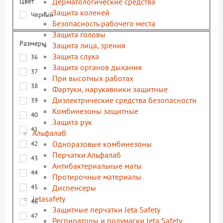
Цвет
Дерматологические средства
Защита коленей
Черный
Безопасность рабочего места
Защита головы
Размеры
Защита лица, зрения
Защита слуха
36
Защита органов дыхания
37
При высотных работах
38
Фартуки, нарукавники защитные
Диэлектрические средства безопасности
39
Комбинезоны защитные
40
Защита рук
41
Альфалаб
Одноразовые комбинезоны
42
Перчатки Альфалаб
43
Антибактериальные маты
44
Протирочные материалы
Диспенсеры
45
Jetasafety
46
Защитные перчатки Jeta Safety
47
Респираторы и полумаски Jeta Safety