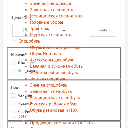
Зимняя спецодежда
Защитная спецодежда
Медицинская спецодежда
Цена (Опт)
Головные уборы
Трикотаж
Мужская спецодежда
Спецобувь
Обувь большого размера
Обувь Nordman
Наличие
Аксессуары для обуви
В наличии
Валяная и суконная обувь
Нет в наличии
Женская рабочая обувь
Летняя спецобувь
Зимняя спецобувь
Пол
Защитная спецобувь
Женский
Медицинская спецобувь
Мужская рабочая обувь
Мужской
Обувь резиновая и ПВХ
Унисекс
СИЗ
Продукция компании РОСОМЗ