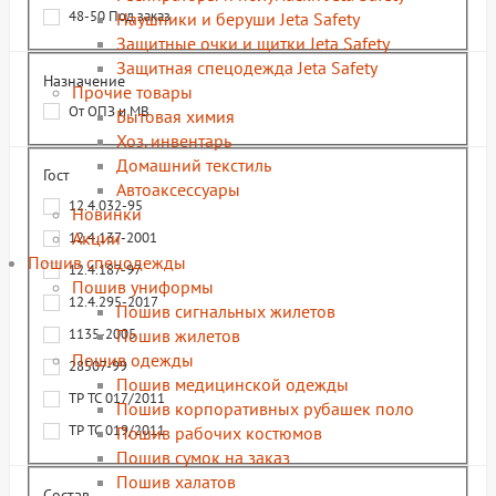
48-50 Под заказ
Наушники и беруши Jeta Safety
Защитные очки и щитки Jeta Safety
Защитная спецодежда Jeta Safety
Назначение
Прочие товары
От ОПЗ и МВ
Бытовая химия
Хоз. инвентарь
Домашний текстиль
Гост
Автоаксессуары
12.4.032-95
Новинки
Акции
12.4.137-2001
Пошив спецодежды
12.4.187-97
Пошив униформы
12.4.295-2017
Пошив сигнальных жилетов
Пошив жилетов
1135-2005
Пошив одежды
28507-99
Пошив медицинской одежды
ТР ТС 017/2011
Пошив корпоративных рубашек поло
ТР ТС 019/2011
Пошив рабочих костюмов
Пошив сумок на заказ
Пошив халатов
Состав