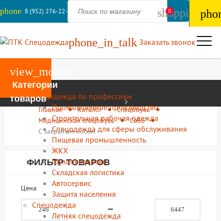
phone
shopping_ba
8 (952) 276-22-44
0
pho
phone_in_talk
Заказать звонок
view_module
Категории
Каталог
Спецодежда по профессиям
товаров
Промышленное производство
Главная
Каталог
Спецобувь
Строительная рабочая одежда
Медицинская спецобувь
Сабо
Спецодежда для сферы обслуживания
С закрытым носом
Пищевая промышленность
ЖКХ
Грузоперевозки
ФИЛЬТР ТОВАРОВ
Складская логистика
Автосервис
Цена
Защита населения
Спецодежда
Летняя спецодежда