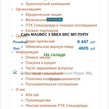
Транспортной компанией
Организациям
Юридическим лицам
Физическим лицам
СПЕЦОБУВЬ
ПТК Спецодежда в поисках поставщиков
Каталог партнеров
Сабо MAUBEC 3 SBEA SRC МП ПУ/ПУ
Сервис
DeltaPlus, белый
Отдел претензий
6 447
Розница:
руб.
Обменять или вернуть товар
4605
Опт:
руб.
Информация
На складе
Отмена заказа
Покупка в кредит
Часто задаваемые вопросы
Согласие с рассылкой
Политика конфиденциальности
Пользовательское соглашение
О нас
Alfa-lab
Преимущества
Миссия компании ПТК Спецодежда