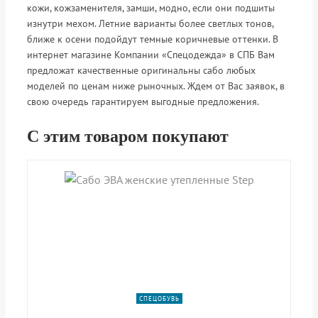
кожи, кожзаменителя, замши, модно, если они подшиты
изнутри мехом. Летние варианты более светлых тонов,
ближе к осени подойдут темные коричневые оттенки. В
интернет магазине Компании «Спецодежда» в СПБ Вам
предложат качественные оригинальны сабо любых
моделей по ценам ниже рыночных. Ждем от Вас заявок, в
свою очередь гарантируем выгодные предложения.
С этим товаром покупают
shopping_cart
shopping_cart
shopping_cart
В КОРЗИНУ
В КОРЗИНУ
В КОРЗИНУ
navigate_next
navigate_next
navigate_next
ПОДРОБНЕЕ
ПОДРОБНЕЕ
ПОДРОБНЕЕ
СПЕЦОБУВЬ