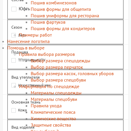
Пошив комбинезонов
Юфть
Пошив формы для общепита
Пошив униформы для ресторана
Пошив фартуков
Сезон
Пошив формы для кондитеров
Примеры работ
Лето
Нанесение логотипа
Помощь в выборе
Подошва
Правила выбора размеров
Выбор размера спецодежды
ТПУ||Нитрил||ПУ
Выбор размера перчаток
Выбор размера касок, головных уборов
Вид утеплителя
Выбор размера спецобуви
Искусственный мех
Информация по спецодежде
Материалы спецодежды
Материалы спецобуви
Основная ткань
Правила ухода
Кожа
Климатические пояса
Химические вещества
Защитные свойства
Вид изделия