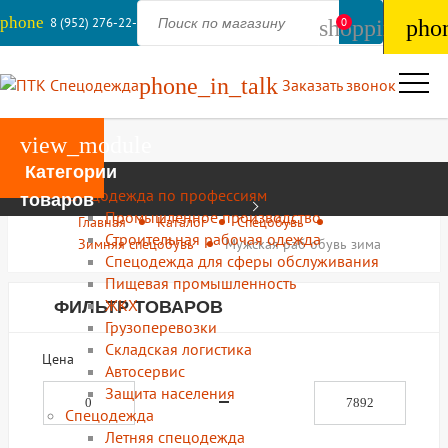
phone
8 (952) 276-22-44
shopping_ba
0
pho
phone_in_talk
Заказать звонок
view_module
Категории
Каталог
Спецодежда по профессиям
товаров
Промышленное производство
Главная
Каталог
Спецобувь
Строительная рабочая одежда
Зимняя спецобувь
Мужская раб обувь зима
Спецодежда для сферы обслуживания
Пищевая промышленность
ЖКХ
ФИЛЬТР ТОВАРОВ
Грузоперевозки
Складская логистика
Цена
Автосервис
Защита населения
Спецодежда
Летняя спецодежда