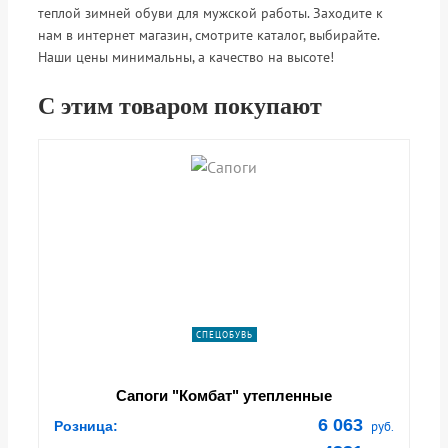
теплой зимней обуви для мужской работы. Заходите к
нам в интернет магазин, смотрите каталог, выбирайте.
Наши цены минимальны, а качество на высоте!
С этим товаром покупают
shopping_cart
shopping_cart
shopping_cart
shopping_cart
shopping_cart
shopping_cart
shopping_cart
shopping_cart
В КОРЗИНУ
В КОРЗИНУ
В КОРЗИНУ
В КОРЗИНУ
В КОРЗИНУ
В КОРЗИНУ
В КОРЗИНУ
В КОРЗИНУ
navigate_next
navigate_next
navigate_next
navigate_next
navigate_next
navigate_next
navigate_next
navigate_next
ПОДРОБНЕЕ
ПОДРОБНЕЕ
ПОДРОБНЕЕ
ПОДРОБНЕЕ
ПОДРОБНЕЕ
ПОДРОБНЕЕ
ПОДРОБНЕЕ
ПОДРОБНЕЕ
СПЕЦОБУВЬ
Сапоги "Комбат" утепленные
6 063
Розница:
руб.