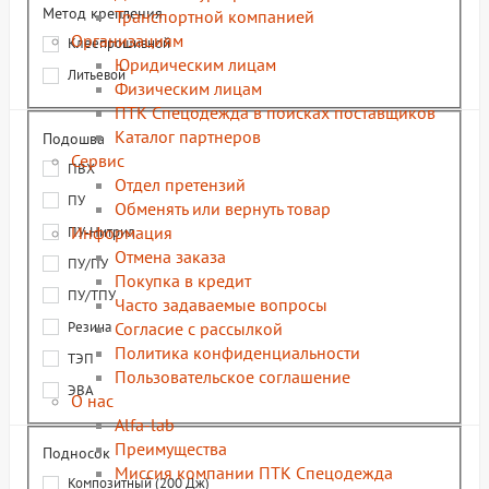
Метод крепления
Транспортной компанией
Организациям
Клеепрошивной
Юридическим лицам
Литьевой
Физическим лицам
ПТК Спецодежда в поисках поставщиков
Каталог партнеров
Подошва
Сервис
ПВХ
Отдел претензий
ПУ
Обменять или вернуть товар
Информация
ПУ-Нитрил
Отмена заказа
ПУ/ПУ
Покупка в кредит
ПУ/ТПУ
Часто задаваемые вопросы
Резина
Согласие с рассылкой
Политика конфиденциальности
ТЭП
Пользовательское соглашение
ЭВА
О нас
Alfa-lab
Преимущества
Подносок
Миссия компании ПТК Спецодежда
Композитный (200 Дж)