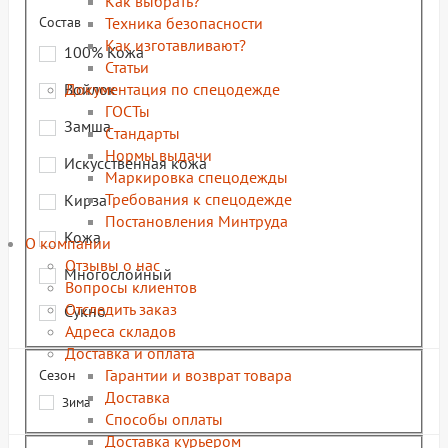
Как выбрать?
Техника безопасности
Состав
Как изготавливают?
100% Кожа
Статьи
Документация по спецодежде
Войлок
ГОСТы
Замша
Cтандарты
Нормы выдачи
Искусственная кожа
Маркировка спецодежды
Требования к спецодежде
Кирза
Постановления Минтруда
Кожа
О компании
Отзывы о нас
Многослойный
Вопросы клиентов
Отследить заказ
Сукно
Адреса складов
Доставка и оплата
Гарантии и возврат товара
Сезон
Доставка
Зима
Способы оплаты
Доставка курьером