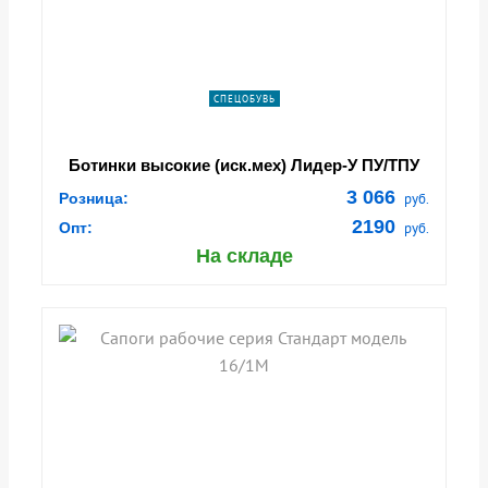
СПЕЦОБУВЬ
Ботинки высокие (иск.мех) Лидер-У ПУ/ТПУ
Talan (арт:ВА6021у-2, ВА4121уb-2, В-
3 066
Розница:
руб.
ВА4121у-2)
2190
Опт:
руб.
На складе