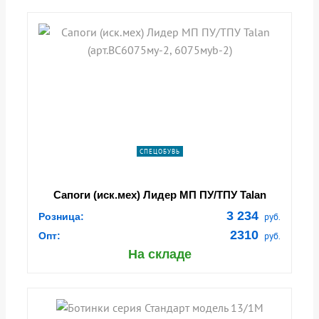
СПЕЦОБУВЬ
Сапоги (иск.мех) Лидер МП ПУ/ТПУ Talan
(арт.ВС6075му-2, 6075мyb-2)
3 234
Розница:
руб.
2310
Опт:
руб.
На складе