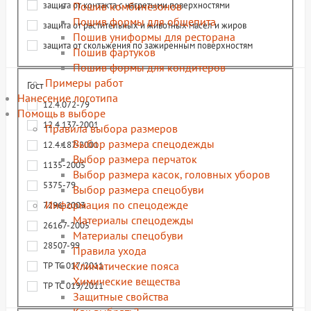
защита от контакта с нагретыми поверхностями
Пошив комбинезонов
Пошив формы для общепита
защита от растительных и животных масел и жиров
Пошив униформы для ресторана
защита от скольжения по зажиренным поверхностям
Пошив фартуков
Пошив формы для кондитеров
Примеры работ
Гост
Нанесение логотипа
12.4.072-79
Помощь в выборе
12.4.137-2001
Правила выбора размеров
Выбор размера спецодежды
12.4.187-2001
Выбор размера перчаток
1135-2005
Выбор размера касок, головных уборов
5375-79
Выбор размера спецобуви
Информация по спецодежде
7296-2003
Материалы спецодежды
26167-2005
Материалы спецобуви
28507-99
Правила ухода
Климатические пояса
ТР ТС 017/2011
Химические вещества
ТР ТС 019/2011
Защитные свойства