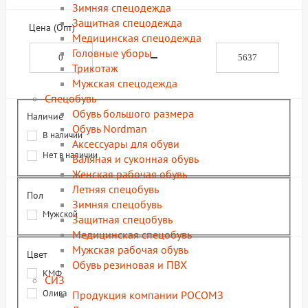
Зимняя спецодежда
Защитная спецодежда
Цена (Опт)
Медицинская спецодежда
Головные уборы
Трикотаж
Мужская спецодежда
Спецобувь
Обувь большого размера
Наличие
Обувь Nordman
В наличии
Аксессуары для обуви
Нет в наличии
Валяная и суконная обувь
Женская рабочая обувь
Летняя спецобувь
Пол
Зимняя спецобувь
Мужской
Защитная спецобувь
Медицинская спецобувь
Мужская рабочая обувь
Цвет
Обувь резиновая и ПВХ
КМФ
СИЗ
Олива
Продукция компании РОСОМЗ