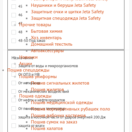
Наушники и беруши Jeta Safety
45
Защитные очки и щитки Jeta Safety
46
Защитная спецодежда Jeta Safety
47
Прочие товары
Бытовая химия
48
Хоз. инвентарь
48-50 Под заказ
Домашний текстиль
Автоаксессуары
Новинки
Назначение
Акции
Защита от воды и микроорганизмов
Пошив спецодежды
От ОПЗ и МВ
Пошив униформы
Пошив сигнальных жилетов
От истирания
Пошив жилетов
От механических воздействий
Пошив одежды
От нефти и нефтепродуктов
Пошив медицинской одежды
Пошив корпоративных рубашек поло
От пониженных температур
Пошив рабочих костюмов
защита в носочной части от ударов энергией 200 Дж
Пошив сумок на заказ
защита от влаги
Пошив халатов