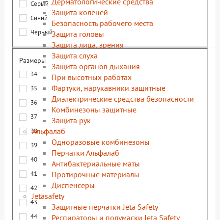
Дерматологические средства
Серый
Защита коленей
Синий
Безопасность рабочего места
Черный
Защита головы
Защита лица, зрения
Защита слуха
Размеры
Защита органов дыхания
34
При высотных работах
Фартуки, нарукавники защитные
35
Диэлектрические средства безопасности
36
Комбинезоны защитные
37
Защита рук
Альфалаб
38
Одноразовые комбинезоны
39
Перчатки Альфалаб
40
Антибактериальные маты
Протирочные материалы
41
Диспенсеры
42
Jetasafety
43
Защитные перчатки Jeta Safety
44
Респираторы и полумаски Jeta Safety