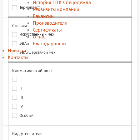
История ПТК Спецодежда
Термопласт
Реквизиты компании
Вакансии
Производители
Стелька
Сертификаты
Искусственный мех
О нас
Благодарности
ЭВА
Новости
ЭВА/шерстяной мех
Контакты
Климатический пояс
I
II
III
IV
Особый
Вид утеплителя