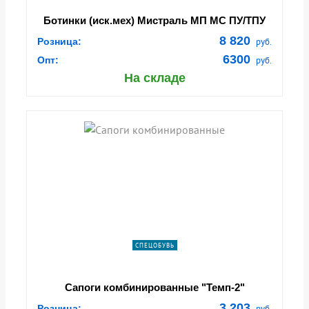
Ботинки (иск.мех) Мистраль МП МС ПУ/ТПУ
(SJ8055 W)
8 820
Розница:
руб.
6300
Опт:
руб.
На складе
СПЕЦОБУВЬ
Сапоги комбинированные "Темп-2"
(Юфть+Кирза)
3 203
Розница:
руб.