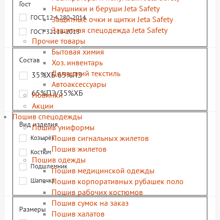
Гост
Наушники и беруши Jeta Safety
ГОСТ 12.4.280-2014
Защитные очки и щитки Jeta Safety
Защитная спецодежда Jeta Safety
ГОСТ 32118-2013
Прочие товары
Бытовая химия
Состав
Хоз. инвентарь
Домашний текстиль
35%ХБ 65%ПЭ
Автоаксессуары
65%ПЭ/35%ХБ
Новинки
Акции
Пошив спецодежды
Вид изделия
Пошив униформы
Пошив сигнальных жилетов
Козырёк
Пошив жилетов
Костюм
Пошив одежды
Подшлемник
Пошив медицинской одежды
Пошив корпоративных рубашек поло
Шапочка
Пошив рабочих костюмов
Пошив сумок на заказ
Размеры
Пошив халатов