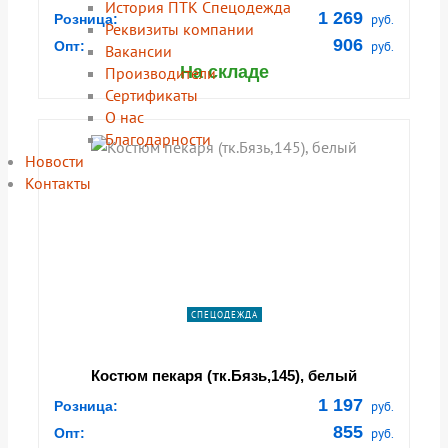
История ПТК Спецодежда
1 269
Розница:
руб.
Реквизиты компании
906
Опт:
руб.
Вакансии
На складе
Производители
Сертификаты
О нас
Благодарности
Новости
Контакты
СПЕЦОДЕЖДА
Костюм пекаря (тк.Бязь,145), белый
1 197
Розница:
руб.
855
Опт:
руб.