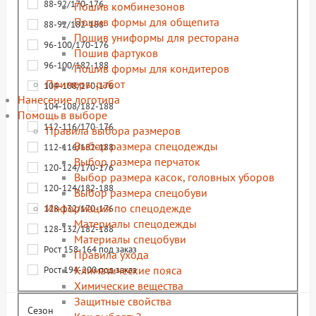
88-92/170-176
Пошив комбинезонов
Пошив формы для общепита
88-92/182-188
Пошив униформы для ресторана
96-100/170-176
Пошив фартуков
96-100/182-188
Пошив формы для кондитеров
Примеры работ
104-108/170-176
Нанесение логотипа
104-108/182-188
Помощь в выборе
112-116/170-176
Правила выбора размеров
Выбор размера спецодежды
112-116/182-188
Выбор размера перчаток
120-124/170-176
Выбор размера касок, головных уборов
120-124/182-188
Выбор размера спецобуви
Информация по спецодежде
128-132/170-176
Материалы спецодежды
128-132/182-188
Материалы спецобуви
Рост 158-164 под заказ
Правила ухода
Климатические пояса
Рост 194-200 под заказ
Химические вещества
Защитные свойства
Сезон