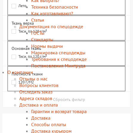
Как выбрать?
Лето
Техника безопасности
Как изготавливают?
Статьи
Ткань верха
Документация по спецодежде
Тиси, пл.120 г/м²
ГОСТы
Cтандарты
Нормы выдачи
Основная ткань
Маркировка спецодежды
Тиси, пл.120 г/м²
Требования к спецодежде
Постановления Минтруда
О компании
Плотность ткани
Отзывы о нас
120 Г/М2
Вопросы клиентов
Отследить заказ
Адреса складов
Сбросить фильтр
Доставка и оплата
Гарантии и возврат товара
Доставка
Способы оплаты
Доставка курьером