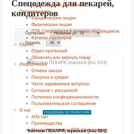
Спецодежда для пекарей,
Транспортной компанией
Организациям
кондитеров
Юридическим лицам
Физическим лицам
ПТК Спецодежда в поисках поставщиков
Сортировка
Каталог партнеров
Показать
Сервис
Отдел претензий
Обменять или вернуть товар
Информация
shopping_cart
shopping_cart
shopping_cart
shopping_cart
В КОРЗИНУ
В КОРЗИНУ
В КОРЗИНУ
В КОРЗИНУ
Отмена заказа
navigate_next
navigate_next
navigate_next
navigate_next
Покупка в кредит
ПОДРОБНЕЕ
ПОДРОБНЕЕ
ПОДРОБНЕЕ
ПОДРОБНЕЕ
Часто задаваемые вопросы
Согласие с рассылкой
Политика конфиденциальности
Пользовательское соглашение
О нас
СПЕЦОДЕЖДА ПО ПРОФЕССИЯМ
Alfa-lab
Преимущества
Миссия компании ПТК Спецодежда
Костюм ПЕКАРЯ, мужской (Кос 024)