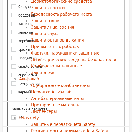
Дерматологические средства
бирюза
Защита коленей
Безопасность рабочего места
бордовый
Защита головы
василек
Защита лица, зрения
зелёный
Защита слуха
Защита органов дыхания
коричневый
При высотных работах
красный
Фартуки, нарукавники защитные
морская волна
Диэлектрические средства безопасности
Комбинезоны защитные
светло-зеленый
Защита рук
сиреневый
Альфалаб
тёмно-синий
Одноразовые комбинезоны
Перчатки Альфалаб
черный
Антибактериальные маты
Протирочные материалы
Защитные свойства
Диспенсеры
Jetasafety
Зо
Защитные перчатки Jeta Safety
Респираторы и полумаски Jeta Safety