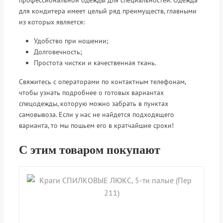
профессиональной одежды для специальностей. Одежда
для кондитера имеет целый ряд преимуществ, главными
из которых является:
Удобство при ношении;
Долговечность;
Простота чистки и качественная ткань.
Свяжитесь с операторами по контактным телефонам,
чтобы узнать подробнее о готовых вариантах
спецодежды, которую можно забрать в пунктах
самовывоза. Если у нас не найдется подходящего
варианта, то мы пошьем его в кратчайшие сроки!
С этим товаром покупают
shopping_cart
shopping_cart
shopping_cart
shopping_cart
shopping_cart
shopping_cart
shopping_cart
shopping_cart
В КОРЗИНУ
В КОРЗИНУ
В КОРЗИНУ
В КОРЗИНУ
В КОРЗИНУ
В КОРЗИНУ
В КОРЗИНУ
В КОРЗИНУ
navigate_next
navigate_next
navigate_next
navigate_next
navigate_next
navigate_next
navigate_next
navigate_next
ПОДРОБНЕЕ
ПОДРОБНЕЕ
ПОДРОБНЕЕ
ПОДРОБНЕЕ
ПОДРОБНЕЕ
ПОДРОБНЕЕ
ПОДРОБНЕЕ
ПОДРОБНЕЕ