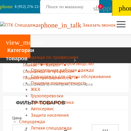
phone
8 (952) 276-22-44
shopping_ba
0
pho
phone_in_talk
Заказать звонок
view_module
Категории
Каталог
Спецодежда по профессиям
товаров
Промышленное производство
Главная
Каталог
Строительная рабочая одежда
Спецодежда по профессиям
Спецодежда для сферы обслуживания
Пищевая промышленность
Пищевая промышленность
Спецодежда для пекарей, кондитеров
ЖКХ
Грузоперевозки
Складская логистика
ФИЛЬТР ТОВАРОВ
Автосервис
Защита населения
Цена
Спецодежда
Летняя спецодежда