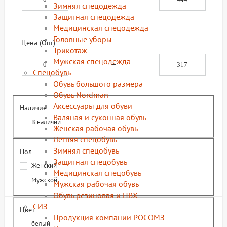
Зимняя спецодежда
Защитная спецодежда
Медицинская спецодежда
Головные уборы
Цена (Опт)
Трикотаж
Мужская спецодежда
Спецобувь
Обувь большого размера
Обувь Nordman
Аксессуары для обуви
Наличие
Валяная и суконная обувь
В наличии
Женская рабочая обувь
Летняя спецобувь
Зимняя спецобувь
Пол
Защитная спецобувь
Женский
Медицинская спецобувь
Мужской
Мужская рабочая обувь
Обувь резиновая и ПВХ
СИЗ
Цвет
Продукция компании РОСОМЗ
белый