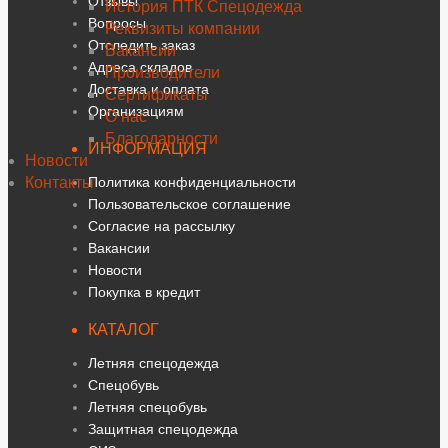
Отзывы
История ПТК Спецодежда
Вопросы
Реквизиты компании
Отследить заказ
Вакансии
Адреса складов
Производители
Доставка и оплата
Сертификаты
Организациям
О нас
Благодарности
ИНФОРМАЦИЯ
Новости
Контакты
Политика конфиденциальности
Пользовательское соглашение
Согласие на рассылку
Вакансии
Новости
Покупка в кредит
КАТАЛОГ
Летняя спецодежда
Спецобувь
Летняя спецобувь
Защитная спецодежда