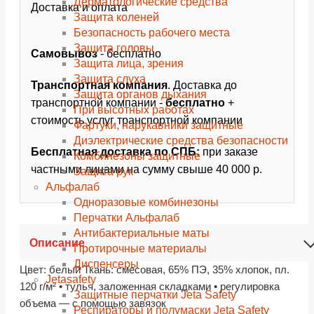
Дерматологические средства
Доставка и оплата
Защита коленей
Безопасность рабочего места
Защита головы
Самовывоз
- бесплатно
Защита лица, зрения
Защита слуха
Транспортная компания
. Доставка до
Защита органов дыхания
транспортной компании -
бесплатно
+
При высотных работах
стоимость услуг транспортной компании
Фартуки, нарукавники защитные
Диэлектрические средства безопасности
Бесплатная доставка по СПБ:
при заказе
Комбинезоны защитные
частными лицами на сумму свыше 40 000 р.
Защита рук
Альфалаб
Одноразовые комбинезоны
Перчатки Альфалаб
Антибактериальные маты
Описание
Протирочные материалы
Диспенсеры
Цвет: белый Ткань: смесовая, 65% ПЭ, 35% хлопок, пл.
Jetasafety
120 г/м² • тулья, заложенная складками • регулировка
Защитные перчатки Jeta Safety
объема — с помощью завязок
Респираторы и полумаски Jeta Safety