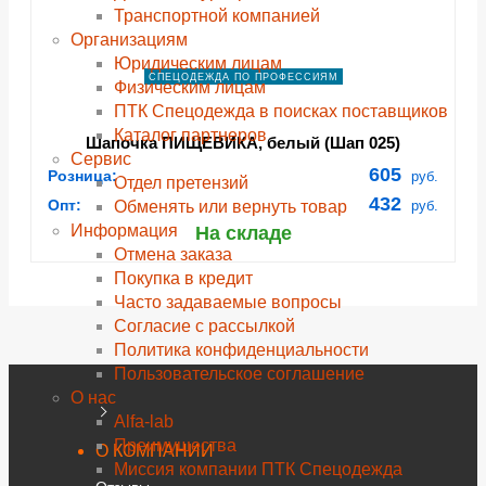
Транспортной компанией
Организациям
Юридическим лицам
СПЕЦОДЕЖДА ПО ПРОФЕССИЯМ
Физическим лицам
ПТК Спецодежда в поисках поставщиков
Каталог партнеров
Шапочка ПИЩЕВИКА, белый (Шап 025)
Сервис
605
Розница:
руб.
Отдел претензий
432
Опт:
Обменять или вернуть товар
руб.
Информация
На складе
Отмена заказа
Покупка в кредит
Часто задаваемые вопросы
Согласие с рассылкой
Политика конфиденциальности
Пользовательское соглашение
О нас
Alfa-lab
Преимущества
О КОМПАНИИ
Миссия компании ПТК Спецодежда