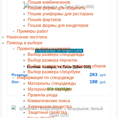
Пошив комбинезонов
Пошив формы для общепита
Пошив униформы для ресторана
Пошив фартуков
Пошив формы для кондитеров
Примеры работ
Нанесение логотипа
Помощь в выборе
Правила выбора размеров
СПЕЦОДЕЖДА ПО ПРОФЕССИЯМ
Выбор размера спецодежды
Выбор размера перчаток
Выбор размера касок, головных уборов
Колпак повара, тк.Тиси (Шап 006)
Выбор размера спецобуви
263
Розница:
руб.
Информация по спецодежде
188
Опт:
руб.
Материалы спецодежды
На складе
Материалы спецобуви
Правила ухода
Климатические пояса
Химические вещества
Защитные свойства