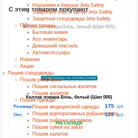
Наушники и беруши Jeta Safety
С этим товаром покупают
shopping_cart
shopping_cart
shopping_cart
shopping_cart
В КОРЗИНУ
В КОРЗИНУ
В КОРЗИНУ
В КОРЗИНУ
Защитные очки и щитки Jeta Safety
Защитная спецодежда Jeta Safety
navigate_next
navigate_next
navigate_next
navigate_next
ПОДРОБНЕЕ
ПОДРОБНЕЕ
ПОДРОБНЕЕ
ПОДРОБНЕЕ
Прочие товары
Бытовая химия
Хоз. инвентарь
Домашний текстиль
Автоаксессуары
Новинки
Акции
Пошив спецодежды
СПЕЦОДЕЖДА ПО ПРОФЕССИЯМ
Пошив униформы
Пошив сигнальных жилетов
Пошив жилетов
Колпак повара Бязь, белый (Шап 005)
Пошив одежды
175
Розница:
Пошив медицинской одежды
руб.
Пошив корпоративных рубашек поло
125
Опт:
руб.
Пошив рабочих костюмов
На складе
Пошив сумок на заказ
Пошив халатов