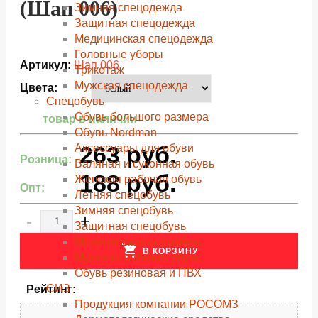
(Шап 006)
Зимняя спецодежда
Защитная спецодежда
Медицинская спецодежда
Головные уборы
Артикул:
Шап 006
Трикотаж
Мужская спецодежда
Цвета:
Спецобувь
Обувь большого размера
товар в наличии
Обувь Nordman
263
руб.
Аксессуары для обуви
Розница:
Валяная и суконная обувь
188
руб.
Женская рабочая обувь
Опт:
Летняя спецобувь
Зимняя спецобувь
-
+
Защитная спецобувь
Медицинская спецобувь
shopping_cart
В КОРЗИНУ
Мужская рабочая обувь
Обувь резиновая и ПВХ
СИЗ
Рейтинг:
Продукция компании РОСОМЗ