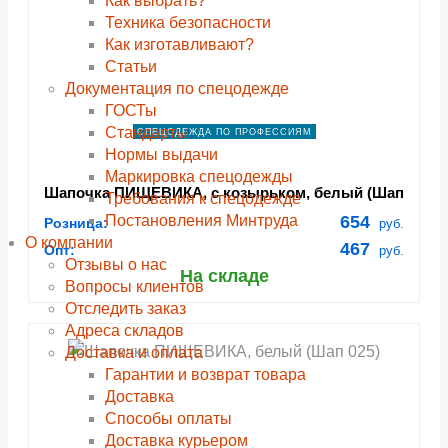
Как выбрать?
Техника безопасности
Как изготавливают?
Статьи
Документация по спецодежде
ГОСТы
Cтандарты
СПЕЦОДЕЖДА ПО ПРОФЕССИЯМ
Нормы выдачи
Маркировка спецодежды
Шапочка ПИЩЕВИКА, с козырьком, белый (Шап
Требования к спецодежде
026)
Постановления Минтруда
654
Розница:
руб.
О компании
467
Опт:
руб.
Отзывы о нас
На складе
Вопросы клиентов
Отследить заказ
Адреса складов
Доставка и оплата
Гарантии и возврат товара
Доставка
Способы оплаты
Доставка курьером