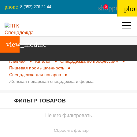
phone
shopping_ba
8 (952) 276-22-44
pho
0
view_module
Главная
Каталог
Спецодежда по профессиям
Пищевая промышленность
Спецодежда для поваров
Женская поварская спецодежда и форма
ФИЛЬТР ТОВАРОВ
Нечего фильтровать
Сбросить фильтр