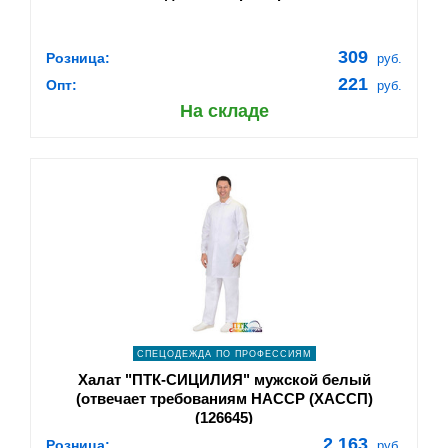
309
Розница:
руб.
221
Опт:
руб.
На складе
shopping_cart
В КОРЗИНУ
navigate_next
ПОДРОБНЕЕ
СПЕЦОДЕЖДА ПО ПРОФЕССИЯМ
Халат "ПТК-СИЦИЛИЯ" мужской белый
(отвечает требованиям HACCP (ХАССП)
(126645)
2 163
Розница:
руб.