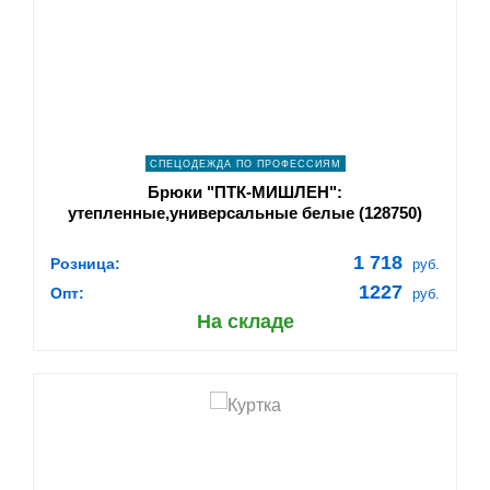
navigate_next
ПОДРОБНЕЕ
СПЕЦОДЕЖДА ПО ПРОФЕССИЯМ
Брюки "ПТК-МИШЛЕН":
утепленные,универсальные белые (128750)
1 718
Розница:
руб.
1227
Опт:
руб.
На складе
shopping_cart
В КОРЗИНУ
navigate_next
ПОДРОБНЕЕ