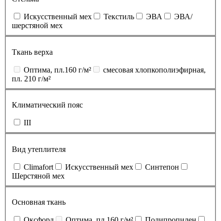
Искусственный мех
Текстиль
ЭВА
ЭВА/
шерстяной мех
Ткань верха
Оптима, пл.160 г/м²
смесовая хлопкополиэфирная,
пл. 210 г/м²
Климатический пояс
III
Вид утеплителя
Climafort
Искусственный мех
Синтепон
Шерстяной мех
Основная ткань
Оксфорд
Оптима, пл.160 г/м²
Полипропилен