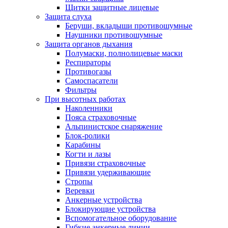
Щитки защитные лицевые
Защита слуха
Беруши, вкладыши противошумные
Наушники противошумные
Защита органов дыхания
Полумаски, полнолицевые маски
Респираторы
Противогазы
Самоспасатели
Фильтры
При высотных работах
Наколенники
Пояса страховочные
Альпинистское снаряжение
Блок-ролики
Карабины
Когти и лазы
Привязи страховочные
Привязи удерживающие
Стропы
Веревки
Анкерные устройства
Блокирующие устройства
Вспомогательное оборудование
Гибкие анкерные линии