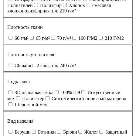
Полиэтилен
Полиэфир
Хлопок
смесовая
хлопкополиэфирная, пл. 210 г/м²
Плотность ткани
60 г/м²
65 г/м²
70 г/м²
160 Г/М2
210 Г/М2
Плотность утеплителя
Climafort - 2 слоя, пл. 240 г/м²
Подкладка
3D дышащая сетка
100% ПЭ
Искусственный
мех
Полиэстер
Синтетический пористый материал
Шерстяной мех
Вид изделия
Беруши
Ботинки
Брюки
Жилет
Защитный