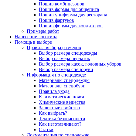
Пошив комбинезонов
Пошив формы для общепита
Пошив униформы для ресторана
Пошив фартуков
Пошив формы для кондитеров
Примеры работ
Нанесение логотипа
Помощь в выборе
Правила выбора размеров
Выбор размера спецодежды
Выбор размера перчаток
Выбор размера касок, головных уборов
Выбор размера спецобуви
Информация по спецодежде
Материалы спецодежды
Материалы спецобуви
Правила ухода
Климатические пояса
Химические вещества
Защитные свойства
Как выбрать?
Техника безопасности
Как изготавливают?
Статьи
Документация по спецодежде