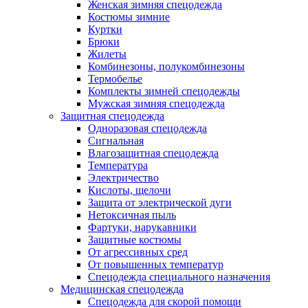
Женская зимняя спецодежда
Костюмы зимние
Куртки
Брюки
Жилеты
Комбинезоны, полукомбинезоны
Термобелье
Комплекты зимней спецодежды
Мужская зимняя спецодежда
Защитная спецодежда
Одноразовая спецодежда
Сигнальная
Влагозащитная спецодежда
Температура
Электричество
Кислоты, щелочи
Защита от электрической дуги
Нетоксичная пыль
Фартуки, нарукавники
Защитные костюмы
От агрессивных сред
От повышенных температур
Спецодежда специального назначения
Медицинская спецодежда
Спецодежда для скорой помощи