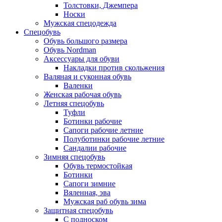
Толстовки, Джемпера
Носки
Мужская спецодежда
Спецобувь
Обувь большого размера
Обувь Nordman
Аксессуары для обуви
Накладки против скольжения
Валяная и суконная обувь
Валенки
Женская рабочая обувь
Летняя спецобувь
Туфли
Ботинки рабочие
Сапоги рабочие летние
Полуботинки рабочие летние
Сандалии рабочие
Зимняя спецобувь
Обувь термостойкая
Ботинки
Сапоги зимние
Вяленная, эва
Мужская раб обувь зима
Защитная спецобувь
С подноском