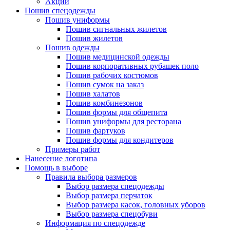
Акции
Пошив спецодежды
Пошив униформы
Пошив сигнальных жилетов
Пошив жилетов
Пошив одежды
Пошив медицинской одежды
Пошив корпоративных рубашек поло
Пошив рабочих костюмов
Пошив сумок на заказ
Пошив халатов
Пошив комбинезонов
Пошив формы для общепита
Пошив униформы для ресторана
Пошив фартуков
Пошив формы для кондитеров
Примеры работ
Нанесение логотипа
Помощь в выборе
Правила выбора размеров
Выбор размера спецодежды
Выбор размера перчаток
Выбор размера касок, головных уборов
Выбор размера спецобуви
Информация по спецодежде