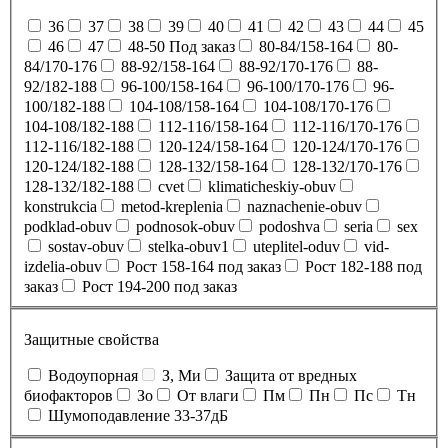
36
37
38
39
40
41
42
43
44
45
46
47
48-50 Под заказ
80-84/158-164
80-
84/170-176
88-92/158-164
88-92/170-176
88-
92/182-188
96-100/158-164
96-100/170-176
96-
100/182-188
104-108/158-164
104-108/170-176
104-108/182-188
112-116/158-164
112-116/170-176
112-116/182-188
120-124/158-164
120-124/170-176
120-124/182-188
128-132/158-164
128-132/170-176
128-132/182-188
cvet
klimaticheskiy-obuv
konstrukcia
metod-kreplenia
naznachenie-obuv
podklad-obuv
podnosok-obuv
podoshva
seria
sex
sostav-obuv
stelka-obuv1
uteplitel-oduv
vid-
izdelia-obuv
Рост 158-164 под заказ
Рост 182-188 под
заказ
Рост 194-200 под заказ
Защитные свойства
Водоупорная
З, Ми
Защита от вредных
биофакторов
Зо
От влаги
Пм
Пн
Пс
Тн
Шумоподавление 33-37дБ