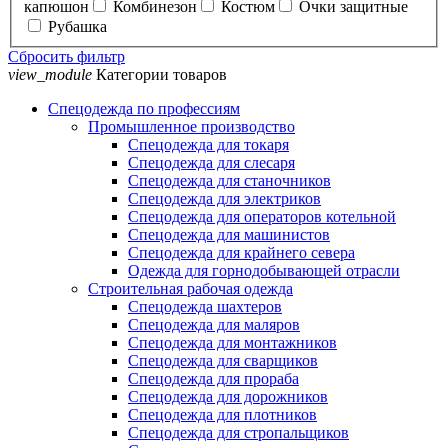
капюшон
Комбинезон
Костюм
Очки защитные
Рубашка
Сбросить фильтр
view_module
Категории товаров
Спецодежда по профессиям
Промышленное производство
Спецодежда для токаря
Спецодежда для слесаря
Спецодежда для станочников
Спецодежда для электриков
Спецодежда для операторов котельной
Спецодежда для машинистов
Спецодежда для крайнего севера
Одежда для горнодобывающей отрасли
Строительная рабочая одежда
Спецодежда шахтеров
Спецодежда для маляров
Спецодежда для монтажников
Спецодежда для сварщиков
Спецодежда для прораба
Спецодежда для дорожников
Спецодежда для плотников
Спецодежда для стропальщиков