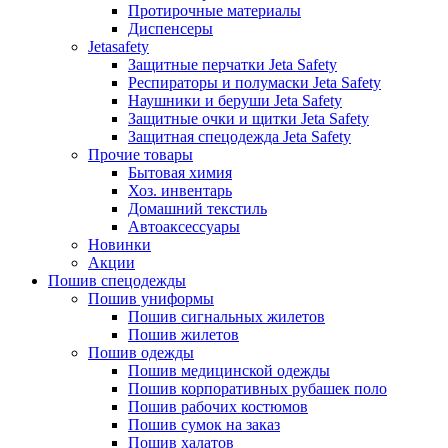
Протирочные материалы
Диспенсеры
Jetasafety
Защитные перчатки Jeta Safety
Респираторы и полумаски Jeta Safety
Наушники и беруши Jeta Safety
Защитные очки и щитки Jeta Safety
Защитная спецодежда Jeta Safety
Прочие товары
Бытовая химия
Хоз. инвентарь
Домашний текстиль
Автоаксессуары
Новинки
Акции
Пошив спецодежды
Пошив униформы
Пошив сигнальных жилетов
Пошив жилетов
Пошив одежды
Пошив медицинской одежды
Пошив корпоративных рубашек поло
Пошив рабочих костюмов
Пошив сумок на заказ
Пошив халатов