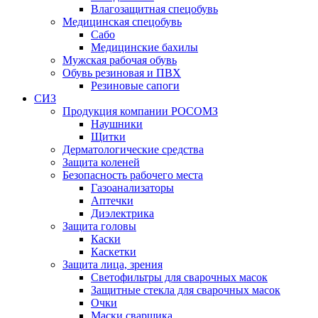
Влагозащитная спецобувь
Медицинская спецобувь
Сабо
Медицинские бахилы
Мужская рабочая обувь
Обувь резиновая и ПВХ
Резиновые сапоги
СИЗ
Продукция компании РОСОМЗ
Наушники
Щитки
Дерматологические средства
Защита коленей
Безопасность рабочего места
Газоанализаторы
Аптечки
Диэлектрика
Защита головы
Каски
Каскетки
Защита лица, зрения
Светофильтры для сварочных масок
Защитные стекла для сварочных масок
Очки
Маски сварщика