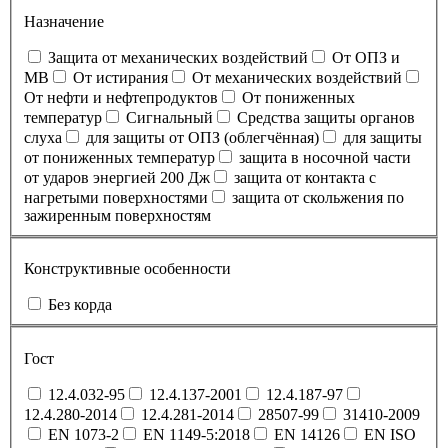
Назначение
Защита от механических воздействий
От ОПЗ и
МВ
От истирания
От механических воздействий
От нефти и нефтепродуктов
От пониженных
температур
Сигнальный
Средства защиты органов
слуха
для защиты от ОПЗ (облегчённая)
для защиты
от пониженных температур
защита в носочной части
от ударов энергией 200 Дж
защита от контакта с
нагретыми поверхностями
защита от скольжения по
зажиренным поверхностям
Конструктивные особенности
Без корда
Гост
12.4.032-95
12.4.137-2001
12.4.187-97
12.4.280-2014
12.4.281-2014
28507-99
31410-2009
EN 1073-2
EN 1149-5:2018
EN 14126
EN ISO