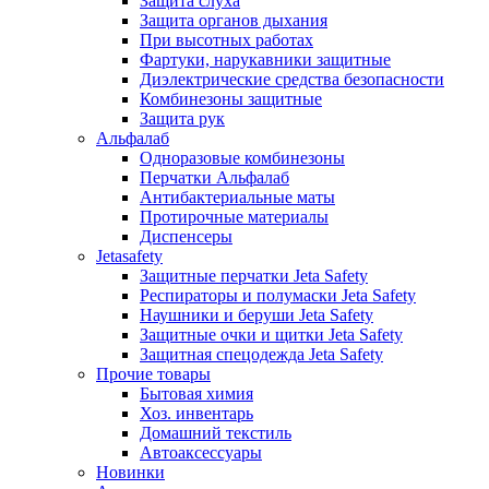
Защита слуха
Защита органов дыхания
При высотных работах
Фартуки, нарукавники защитные
Диэлектрические средства безопасности
Комбинезоны защитные
Защита рук
Альфалаб
Одноразовые комбинезоны
Перчатки Альфалаб
Антибактериальные маты
Протирочные материалы
Диспенсеры
Jetasafety
Защитные перчатки Jeta Safety
Респираторы и полумаски Jeta Safety
Наушники и беруши Jeta Safety
Защитные очки и щитки Jeta Safety
Защитная спецодежда Jeta Safety
Прочие товары
Бытовая химия
Хоз. инвентарь
Домашний текстиль
Автоаксессуары
Новинки