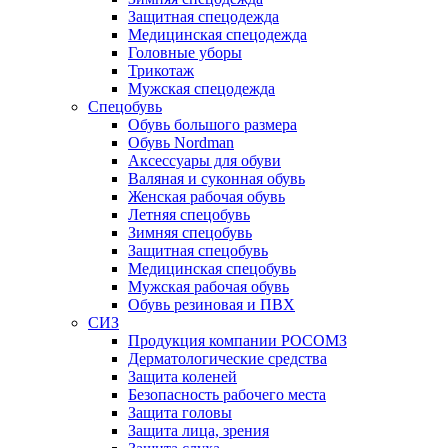
Защитная спецодежда
Медицинская спецодежда
Головные уборы
Трикотаж
Мужская спецодежда
Спецобувь
Обувь большого размера
Обувь Nordman
Аксессуары для обуви
Валяная и суконная обувь
Женская рабочая обувь
Летняя спецобувь
Зимняя спецобувь
Защитная спецобувь
Медицинская спецобувь
Мужская рабочая обувь
Обувь резиновая и ПВХ
СИЗ
Продукция компании РОСОМЗ
Дерматологические средства
Защита коленей
Безопасность рабочего места
Защита головы
Защита лица, зрения