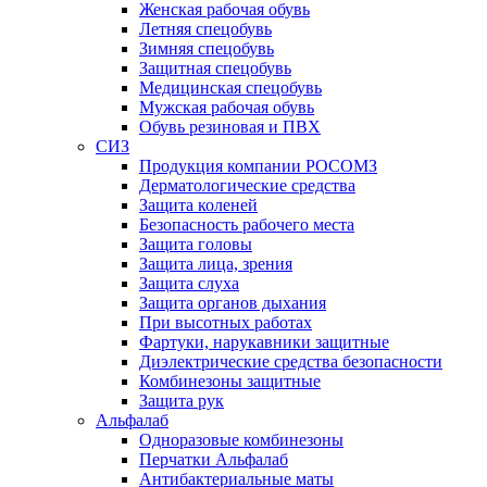
Женская рабочая обувь
Летняя спецобувь
Зимняя спецобувь
Защитная спецобувь
Медицинская спецобувь
Мужская рабочая обувь
Обувь резиновая и ПВХ
СИЗ
Продукция компании РОСОМЗ
Дерматологические средства
Защита коленей
Безопасность рабочего места
Защита головы
Защита лица, зрения
Защита слуха
Защита органов дыхания
При высотных работах
Фартуки, нарукавники защитные
Диэлектрические средства безопасности
Комбинезоны защитные
Защита рук
Альфалаб
Одноразовые комбинезоны
Перчатки Альфалаб
Антибактериальные маты