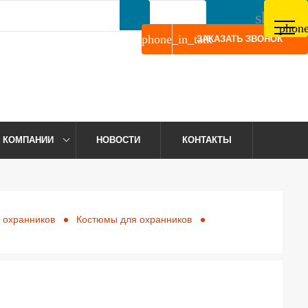
shoppin
phone
дной
Телефон:
8 (952) 276-22-44
0
phone
phone_in_talk
ЗАКАЗАТЬ ЗВОНОК
 КОМПАНИИ
НОВОСТИ
КОНТАКТЫ
 охранников
Костюмы для охранников