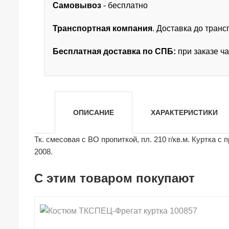
Самовывоз
- бесплатно
Транспортная компания
. Доставка до тран
Бесплатная доставка по СПБ:
при заказе ч
ОПИСАНИЕ
ХАРАКТЕРИСТИКИ
Тк. смесовая с ВО пропиткой, пл. 210 г/кв.м. Куртка 
2008.
С этим товаром покупают
shopping_cart
shopping_cart
shopping_cart
shopping_cart
shopping_cart
shopping_cart
shopping_cart
shopping_cart
В КОРЗИНУ
В КОРЗИНУ
В КОРЗИНУ
В КОРЗИНУ
В КОРЗИНУ
В КОРЗИНУ
В КОРЗИНУ
В КОРЗИНУ
navigate_next
navigate_next
navigate_next
navigate_next
navigate_next
navigate_next
navigate_next
navigate_next
ПОДРОБНЕЕ
ПОДРОБНЕЕ
ПОДРОБНЕЕ
ПОДРОБНЕЕ
ПОДРОБНЕЕ
ПОДРОБНЕЕ
ПОДРОБНЕЕ
ПОДРОБНЕЕ