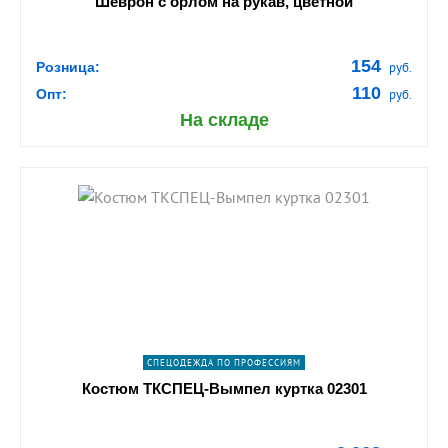
Шеврон с орлом на рукав, цветной
154
Розница:
руб.
110
Опт:
руб.
На складе
shopping_cart
В КОРЗИНУ
navigate_next
ПОДРОБНЕЕ
СПЕЦОДЕЖДА ПО ПРОФЕССИЯМ
Костюм ТКСПЕЦ-Вымпел куртка 02301