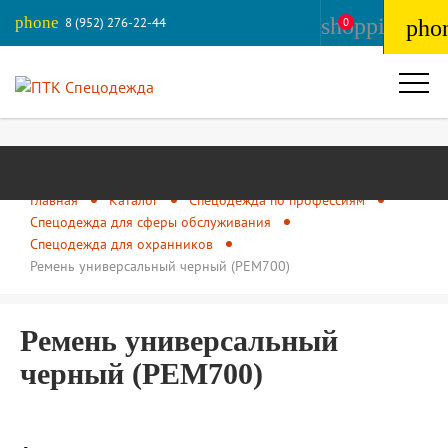
phone
shopping_ba
8 (952) 276-22-44
0
pho
Главная
Каталог
Спецодежда по профессиям
Спецодежда для сферы обслуживания
Спецодежда для охранников
Ремень универсальный черный (РЕМ700)
Ремень универсальный
черный (РЕМ700)