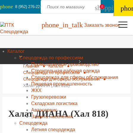
phone
shopping_ba
8 (952) 276-22-44
pho
0
phone_in_talk
Заказать звонок
Каталог
Спецодежда по профессиям
Промышленное производство
Главная
Каталог
Строительная рабочая одежда
Спецодежда по профессиям
Спецодежда для сферы обслуживания
Спецодежда для сферы обслуживания
Пищевая промышленность
Халат ДИАНА (Хал 818)
ЖКХ
Грузоперевозки
Складская логистика
Автосервис
Халат ДИАНА (Хал 818)
Защита населения
Спецодежда
Летняя спецодежда