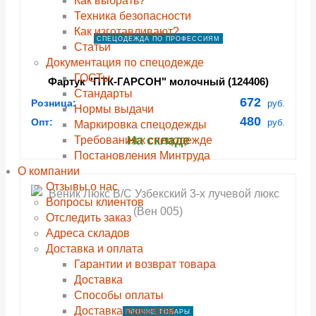
Как выбрать?
Техника безопасности
Как изготавливают?
СПЕЦОДЕЖДА ПО ПРОФЕССИЯМ
Статьи
Документация по спецодежде
ГОСТы
Фартук "ПТК-ГАРСОН" молочный (124406)
Cтандарты
672
Розница:
руб.
Нормы выдачи
480
Опт:
руб.
Маркировка спецодежды
На складе
Требования к спецодежде
Постановления Минтруда
О компании
Отзывы о нас
Вопросы клиентов
Отследить заказ
Адреса складов
Доставка и оплата
Гарантии и возврат товара
Доставка
Способы оплаты
Доставка курьером
ПРОЧИЕ ТОВАРЫ