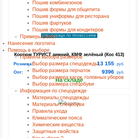
Пошив комбинезонов
Пошив формы для общепита
Пошив униформы для ресторана
Пошив фартуков
Пошив формы для кондитеров
Примеры работ
СПЕЦОДЕЖДА ПО ПРОФЕССИЯМ
Нанесение логотипа
Помощь в выборе
Костюм ТУРИСТ зимний, КМФ зелёный (Кос 413)
Правила выбора размеров
13 155
Выбор размера спецодежды
Розница:
руб.
Выбор размера перчаток
9396
Опт:
руб.
Выбор размера касок, головных уборов
На складе
Выбор размера спецобуви
Информация по спецодежде
Материалы спецодежды
Материалы спецобуви
Правила ухода
Климатические пояса
Химические вещества
Защитные свойства