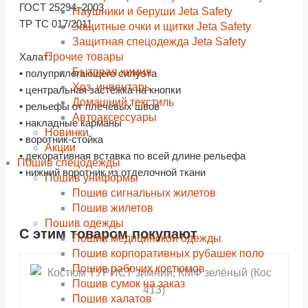
ГОСТ 25294–2003
Наушники и беруши Jeta Safety
ТР ТС 017/2011
Защитные очки и щитки Jeta Safety
Защитная спецодежда Jeta Safety
Прочие товары
Халат:
Бытовая химия
• полуприлегающего силуэта
Хоз. инвентарь
• центральная застёжка на кнопки
Домашний текстиль
• рельефы от плечевых швов
Автоаксессуары
• накладные карманы
Новинки
• воротник-стойка
Акции
• декоративная вставка по всей длине рельефа
Пошив спецодежды
• нижний воротник из отделочной ткани
Пошив униформы
Пошив сигнальных жилетов
Пошив жилетов
Пошив одежды
С этим товаром покупают
shopping_cart
shopping_cart
shopping_cart
shopping_cart
shopping_cart
shopping_cart
shopping_cart
shopping_cart
В КОРЗИНУ
В КОРЗИНУ
В КОРЗИНУ
В КОРЗИНУ
В КОРЗИНУ
В КОРЗИНУ
В КОРЗИНУ
В КОРЗИНУ
Пошив медицинской одежды
Пошив корпоративных рубашек поло
navigate_next
navigate_next
navigate_next
navigate_next
navigate_next
navigate_next
navigate_next
navigate_next
Пошив рабочих костюмов
ПОДРОБНЕЕ
ПОДРОБНЕЕ
ПОДРОБНЕЕ
ПОДРОБНЕЕ
ПОДРОБНЕЕ
ПОДРОБНЕЕ
ПОДРОБНЕЕ
ПОДРОБНЕЕ
Пошив сумок на заказ
Пошив халатов