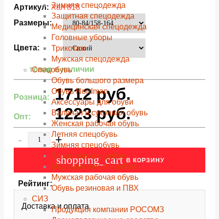
Зимняя спецодежда
Артикул:
Хал 818
Защитная спецодежда
Размеры:
Медицинская спецодежда
Головные уборы
Цвета:
Трикотаж
Мужская спецодежда
товар в наличии
Спецобувь
Обувь большого размера
1712
руб.
Обувь Nordman
Розница:
Аксессуары для обуви
1223
руб.
Валяная и суконная обувь
Опт:
Женская рабочая обувь
Летняя спецобувь
-
+
Зимняя спецобувь
Защитная спецобувь
shopping_cart
В КОРЗИНУ
Медицинская спецобувь
Мужская рабочая обувь
Рейтинг:
Обувь резиновая и ПВХ
СИЗ
Доставка и оплата
Продукция компании РОСОМЗ