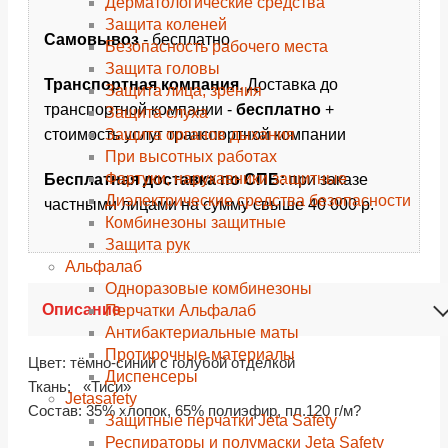
Дерматологические средства
Защита коленей
Самовывоз
- бесплатно
Безопасность рабочего места
Защита головы
Транспортная компания
. Доставка до
Защита лица, зрения
транспортной компании -
бесплатно
+
Защита слуха
Защита органов дыхания
стоимость услуг транспортной компании
При высотных работах
Фартуки, нарукавники защитные
Бесплатная доставка по СПБ:
при заказе
Диэлектрические средства безопасности
частными лицами на сумму свыше 40 000 р.
Комбинезоны защитные
Защита рук
Альфалаб
Одноразовые комбинезоны
Описание
Перчатки Альфалаб
Антибактериальные маты
Протирочные материалы
Цвет: тёмно-синий с голубой отделкой
Диспенсеры
Ткань: «Тиси»
Jetasafety
Состав: 35% хлопок, 65% полиэфир, пл.120 г/м?
Защитные перчатки Jeta Safety
Респираторы и полумаски Jeta Safety