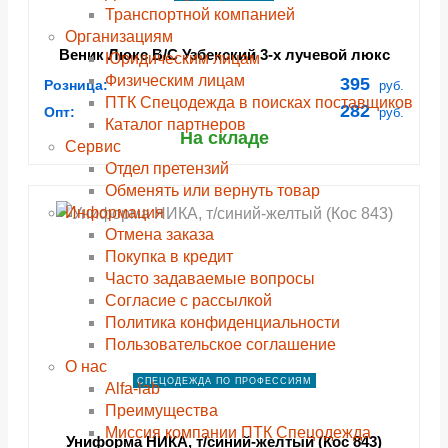
Транспортной компанией
Организациям
Веник Люкс В/С Узбекский 3-х лучевой люкс
Юридическим лицам
(Вен 005)
Физическим лицам
395
Розница:
руб.
ПТК Спецодежда в поисках поставщиков
282
Опт:
руб.
Каталог партнеров
На складе
Сервис
Отдел претензий
Обменять или вернуть товар
Информация
Отмена заказа
Покупка в кредит
Часто задаваемые вопросы
Согласие с рассылкой
Политика конфиденциальности
Пользовательское соглашение
О нас
СПЕЦОДЕЖДА ПО ПРОФЕССИЯМ
Alfa-lab
Преимущества
Миссия компании ПТК Спецодежда
Униформа НИКА, т/синий-желтый (Кос 843)