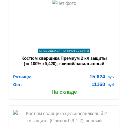
shopping_cart
В КОРЗИНУ
navigate_next
ПОДРОБНЕЕ
СПЕЦОДЕЖДА ПО ПРОФЕССИЯМ
Костюм сварщика Премиум 2 кл.защиты
(тк.100% хб,420), т.синий/васильковый
15 624
Розница:
руб.
11160
Опт:
руб.
На складе
shopping_cart
В КОРЗИНУ
navigate_next