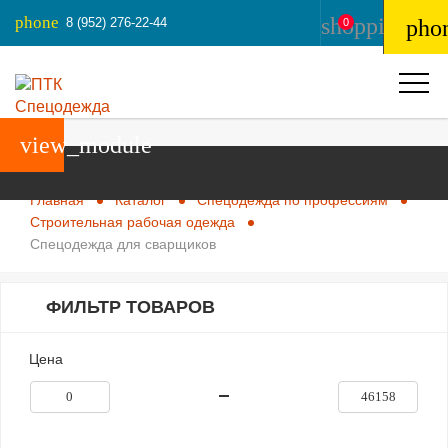
phone
shopping_ba
8 (952) 276-22-44
pho
0
view_module
Главная
Каталог
Спецодежда по профессиям
Строительная рабочая одежда
Спецодежда для сварщиков
ФИЛЬТР ТОВАРОВ
Цена