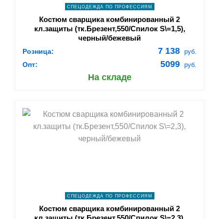
СПЕЦОДЕЖДА ПО ПРОФЕССИЯМ
Костюм сварщика комбинированный 2
кл.защиты (тк.Брезент,550/Спилок S\=1,5),
черный/бежевый
7 138
Розница:
руб.
5099
Опт:
руб.
На складе
shopping_cart
В КОРЗИНУ
navigate_next
ПОДРОБНЕЕ
СПЕЦОДЕЖДА ПО ПРОФЕССИЯМ
Костюм сварщика комбинированный 2
кл.защиты (тк.Брезент,550/Спилок S\=2,3),