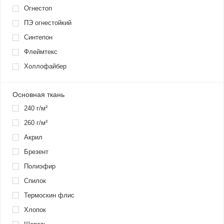
Огнестоп
ПЭ огнестойкий
Синтепон
Флеймтекс
Холлофайбер
Основная ткань
240 г/м²
260 г/м²
Акрил
Брезент
Полиэфир
Спилок
Термоскин флис
Хлопок