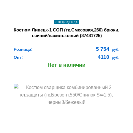
СПЕЦОДЕЖДА
Костюм Липецк-1 СОП (тк.Смесовая,260) брюки,
т.синий/васильковый (87481725)
5 754
Розница:
руб.
4110
Опт:
руб.
Нет в наличии
shopping_cart
В КОРЗИНУ
navigate_next
ПОДРОБНЕЕ