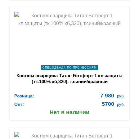
shopping_cart
В КОРЗИНУ
navigate_next
ПОДРОБНЕЕ
СПЕЦОДЕЖДА ПО ПРОФЕССИЯМ
Костюм сварщика Титан Ботфорт 1 кл.защиты
(тк.100% хб,320), т.синий/красный
7 980
Розница:
руб.
5700
Опт:
руб.
Нет в наличии
shopping_cart
В КОРЗИНУ