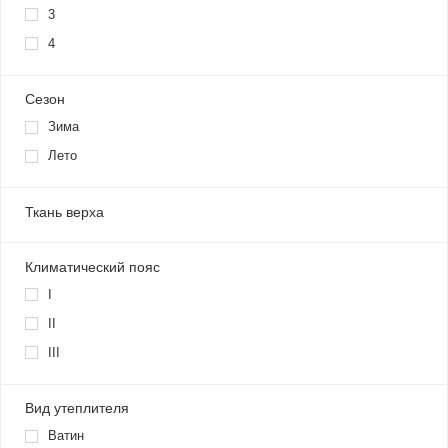
3
4
Сезон
Зима
Лето
Ткань верха
Климатический пояс
I
II
III
Вид утеплителя
Ватин