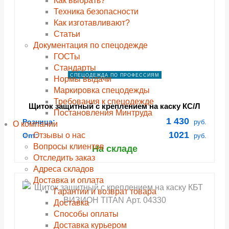
Как выбрать?
Техника безопасности
Как изготавливают?
Статьи
Документация по спецодежде
ГОСТы
Cтандарты
СПЕЦОДЕЖДА ПО ПРОФЕССИЯМ
Нормы выдачи
Маркировка спецодежды
Требования к спецодежде
Щиток защитный с креплением на каску КС/Л
Постановления Минтруда
СТАЛЬ Арт. 04416
1 430
Розница:
руб.
О компании
1021
Отзывы о нас
Опт:
руб.
Вопросы клиентов
На складе
Отследить заказ
Адреса складов
Доставка и оплата
Гарантии и возврат товара
Доставка
Способы оплаты
Доставка курьером