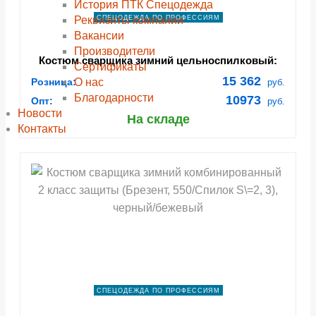
История ПТК Спецодежда
Реквизиты компании
СПЕЦОДЕЖДА ПО ПРОФЕССИЯМ
Вакансии
Производители
Костюм сварщика зимний цельноспилковый:
Сертификаты
куртка, брюки (под заказ 5-7 дней) (АУ8)
15 362
О нас
Розница:
руб.
Благодарности
10973
Опт:
руб.
Новости
На складе
Контакты
СПЕЦОДЕЖДА ПО ПРОФЕССИЯМ