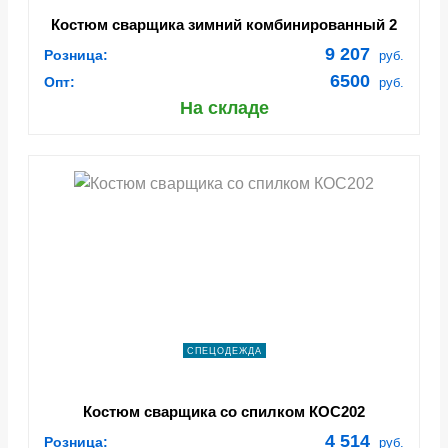
Костюм сварщика зимний комбинированный 2
класс защиты (Брезент, 550/Спилок S\=2, 3),
9 207
Розница:
руб.
черный/бежевый
6500
Опт:
руб.
На складе
СПЕЦОДЕЖДА
Костюм сварщика со спилком КОС202
4 514
Розница:
руб.