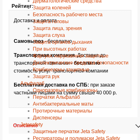
Дерматологические средства
Рейтинг:
Защита коленей
Безопасность рабочего места
Доставка и оплата
Защита головы
Защита лица, зрения
Защита слуха
Самовывоз
- бесплатно
Защита органов дыхания
При высотных работах
Транспортная компания
. Доставка до
Фартуки, нарукавники защитные
Диэлектрические средства безопасности
транспортной компании -
бесплатно
+
Комбинезоны защитные
стоимость услуг транспортной компании
Защита рук
Альфалаб
Бесплатная доставка по СПБ:
при заказе
Одноразовые комбинезоны
частными лицами на сумму свыше 40 000 р.
Перчатки Альфалаб
Антибактериальные маты
Протирочные материалы
Диспенсеры
Jetasafety
Описание
Защитные перчатки Jeta Safety
Респираторы и полумаски Jeta Safety