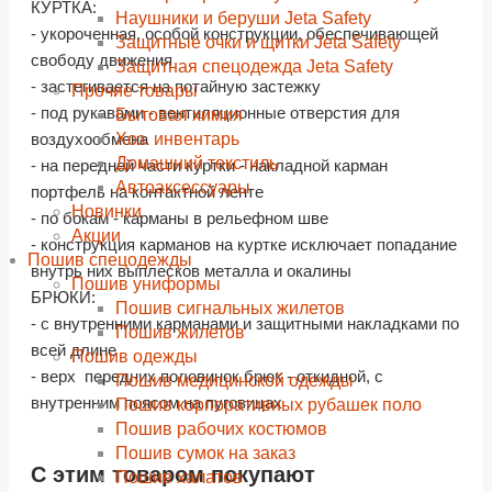
КУРТКА:
Наушники и беруши Jeta Safety
- укороченная, особой конструкции, обеспечивающей
Защитные очки и щитки Jeta Safety
свободу движения
Защитная спецодежда Jeta Safety
- застегивается на потайную застежку
Прочие товары
- под рукавами - вентиляционные отверстия для
Бытовая химия
Хоз. инвентарь
воздухообмена
Домашний текстиль
- на передней части куртки - накладной карман
Автоаксессуары
портфель на контактной ленте
Новинки
- по бокам - карманы в рельефном шве
Акции
- конструкция карманов на куртке исключает попадание
Пошив спецодежды
внутрь них выплесков металла и окалины
Пошив униформы
БРЮКИ:
Пошив сигнальных жилетов
- с внутренними карманами и защитными накладками по
Пошив жилетов
всей длине
Пошив одежды
- верх передних половинок брюк - откидной, с
Пошив медицинской одежды
внутренним поясом на пуговицах
Пошив корпоративных рубашек поло
Пошив рабочих костюмов
Пошив сумок на заказ
С этим товаром покупают
shopping_cart
shopping_cart
shopping_cart
shopping_cart
shopping_cart
shopping_cart
shopping_cart
shopping_cart
Пошив халатов
В КОРЗИНУ
В КОРЗИНУ
В КОРЗИНУ
В КОРЗИНУ
В КОРЗИНУ
В КОРЗИНУ
В КОРЗИНУ
В КОРЗИНУ