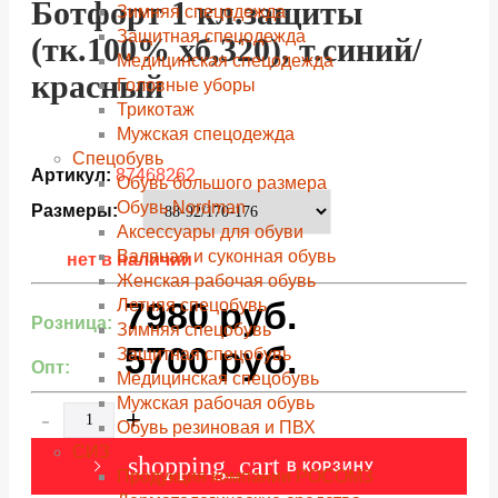
Ботфорт 1 кл.защиты
Зимняя спецодежда
Защитная спецодежда
(тк.100% хб,320), т.синий/
Медицинская спецодежда
красный
Головные уборы
Трикотаж
Мужская спецодежда
Спецобувь
Артикул:
87468262
Обувь большого размера
Обувь Nordman
Размеры:
Аксессуары для обуви
Валяная и суконная обувь
нет в наличии
Женская рабочая обувь
7980
руб.
Летняя спецобувь
Розница:
Зимняя спецобувь
5700
руб.
Защитная спецобувь
Опт:
Медицинская спецобувь
Мужская рабочая обувь
-
+
Обувь резиновая и ПВХ
СИЗ
shopping_cart
В КОРЗИНУ
Продукция компании РОСОМЗ