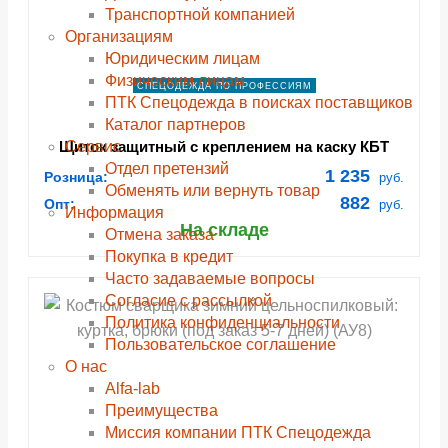
Транспортной компанией
Организациям
Юридическим лицам
Физическим лицам
СПЕЦОДЕЖДА ПО ПРОФЕССИЯМ
ПТК Спецодежда в поисках поставщиков
Каталог партнеров
Сервис
Щиток защитный с креплением на каску КБТ
ВИЗИОН TITAN Арт. 04330
Отдел претензий
1 235
Розница:
руб.
Обменять или вернуть товар
882
Опт:
руб.
Информация
На складе
Отмена заказа
Покупка в кредит
Часто задаваемые вопросы
Согласие с рассылкой
Политика конфиденциальности
Пользовательское соглашение
О нас
Alfa-lab
Преимущества
Миссия компании ПТК Спецодежда