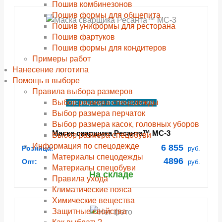
Пошив комбинезонов
navigate_next
navigate_next
navigate_next
navigate_next
navigate_next
navigate_next
navigate_next
navigate_next
Пошив формы для общепита
ПОДРОБНЕЕ
ПОДРОБНЕЕ
ПОДРОБНЕЕ
ПОДРОБНЕЕ
ПОДРОБНЕЕ
ПОДРОБНЕЕ
ПОДРОБНЕЕ
ПОДРОБНЕЕ
Пошив униформы для ресторана
Пошив фартуков
Пошив формы для кондитеров
Примеры работ
Нанесение логотипа
Помощь в выборе
Правила выбора размеров
Выбор размера спецодежды
СПЕЦОДЕЖДА ПО ПРОФЕССИЯМ
Выбор размера перчаток
Выбор размера касок, головных уборов
Маска сварщика Ресанта™ МС-3
Выбор размера спецобуви
Информация по спецодежде
6 855
Розница:
руб.
Материалы спецодежды
4896
Опт:
руб.
Материалы спецобуви
На складе
Правила ухода
Климатические пояса
Химические вещества
Защитные свойства