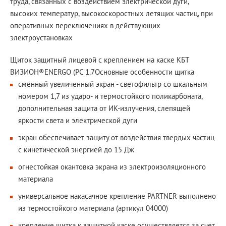
труда, связанных с воздействием электрической дуги,
высоких температур, высокоскоростных летящих частиц, при
оперативных переключениях в действующих
электроустановках
Щиток защитный лицевой с креплением на каске КБТ
ВИЗИОН®ENERGO (PC 1.7
Основные особенности щитка
сменный увеличенный экран - светофильтр со шкальным
номером 1,7 из ударо- и термостойкого поликарбоната,
дополнительная защита от ИК-излучения, слепящей
яркости света и электрической дуги
экран обеспечивает защиту от воздействия твердых частиц
с кинетической энергией до 15 Дж
огнестойкая окантовка экрана из электроизоляционного
материала
универсальное накасачное крепление PARTNER выполнено
из термостойкого материала (артикул 04000)
крепление щитка к защитной каске осуществляется за счет