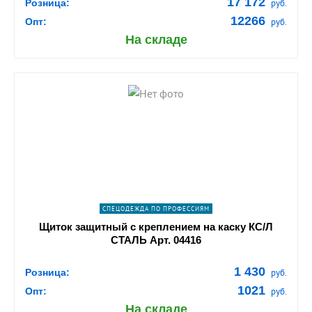
17 172
Розница:
руб.
12266
Опт:
руб.
На складе
shopping_cart
В КОРЗИНУ
navigate_next
ПОДРОБНЕЕ
СПЕЦОДЕЖДА ПО ПРОФЕССИЯМ
Щиток защитный с креплением на каску КС/Л
СТАЛЬ Арт. 04416
1 430
Розница:
руб.
1021
Опт:
руб.
На складе