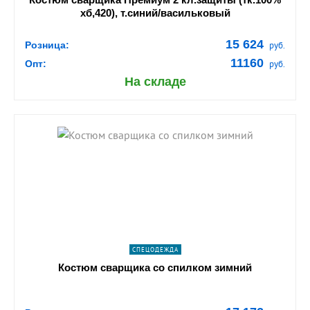
хб,420), т.синий/васильковый
15 624
Розница:
руб.
11160
Опт:
руб.
На складе
shopping_cart
В КОРЗИНУ
navigate_next
ПОДРОБНЕЕ
СПЕЦОДЕЖДА
Костюм сварщика со спилком зимний