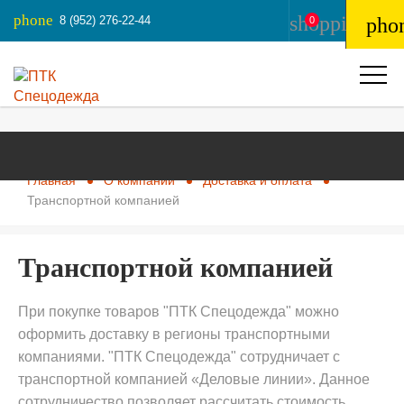
phone
shopping_ba
8 (952) 276-22-44
pho
0
Главная
О компании
Доставка и оплата
Транспортной компанией
Транспортной компанией
При покупке товаров "ПТК Спецодежда" можно
оформить доставку в регионы транспортными
компаниями. "ПТК Спецодежда" сотрудничает с
транспортной компанией «Деловые линии». Данное
сотрудничество позволяет рассчитать стоимость