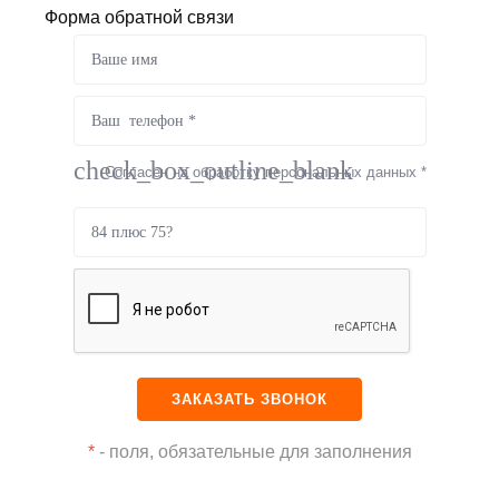
Форма обратной связи
check_box_outline_blank
Согласен на обработку персональных данных *
*
- поля, обязательные для заполнения