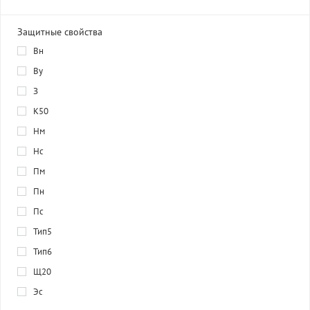
Защитные свойства
Вн
Ву
З
К50
Нм
Нс
Пм
Пн
Пс
Тип5
Тип6
Щ20
Эс