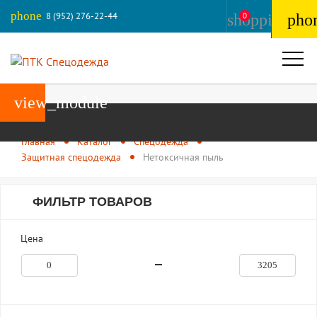
phone
8 (952) 276-22-44
shopping_ba
0
pho
view_module
Главная
Каталог
Спецодежда
Защитная спецодежда
Нетоксичная пыль
ФИЛЬТР ТОВАРОВ
Цена