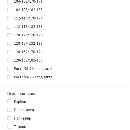
104-108/170-176
104-108/182-188
112-116/170-176
112-116/182-188
120-124/170-176
120-124/182-188
128-132/170-176
128-132/182-188
Рост 158-164 под заказ
Рост 194-200 под заказ
Основная ткань
Карбон
Полиэтилен
Полиэфир
Тефлон