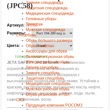
Зимняя спецодежда
(JPC58)
Защитная спецодежда
Медицинская спецодежда
Головные уборы
Трикотаж
Артикул:
JPC58
Мужская спецодежда
Размеры:
Спецобувь
Обувь большого размера
Цвета:
Обувь Nordman
Аксессуары для обуви
товар в наличии
Валяная и суконная обувь
Женская рабочая обувь
JETA SAFETY JPC58 Neofit
– комбинезон
Летняя спецобувь
ограниченного срока использования из
Зимняя спецобувь
инновационного нетканого материала с
Защитная спецобувь
высочайшими защитными свойствами. Устойчив к
Медицинская спецобувь
краскам, растворителям, машинному маслу, нефти,
Мужская рабочая обувь
нефтепродуктам, кислотам, щелочи, воде, пыли,
Обувь резиновая и ПВХ
саже, герметикам, воску.
СИЗ
Продукция компании РОСОМЗ