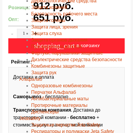
Дерматологические средства
912
руб.
Защита коленей
Розница:
Безопасность рабочего места
651
руб.
Опт:
Защита головы
Защита лица, зрения
-
+
Защита слуха
Защита органов дыхания
shopping_cart
В КОРЗИНУ
При высотных работах
Фартуки, нарукавники защитные
Диэлектрические средства безопасности
Рейтинг:
Комбинезоны защитные
Защита рук
Доставка и оплата
Альфалаб
Одноразовые комбинезоны
Перчатки Альфалаб
Самовывоз
- бесплатно
Антибактериальные маты
Протирочные материалы
Транспортная компания
. Доставка до
Диспенсеры
транспортной компании -
бесплатно
+
Jetasafety
Защитные перчатки Jeta Safety
стоимость услуг транспортной компании
Респираторы и полумаски Jeta Safety