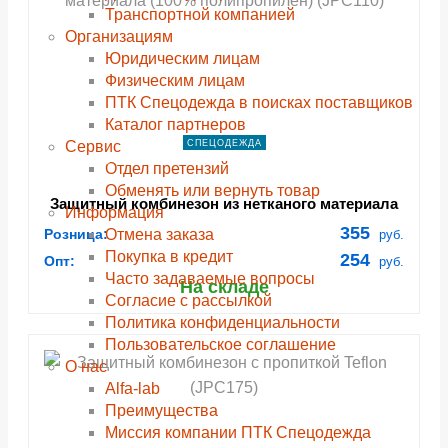
Транспортной компанией
Организациям
Юридическим лицам
Физическим лицам
ПТК Спецодежда в поисках поставщиков
Каталог партнеров
Сервис
СПЕЦОДЕЖДА
Отдел претензий
Обменять или вернуть товар
Защитный комбинезон из нетканого материала
Информация
(100% полипропилен) (JPC110)
355
Отмена заказа
Розница:
руб.
Покупка в кредит
254
Опт:
руб.
Часто задаваемые вопросы
На складе
Согласие с рассылкой
Политика конфиденциальности
Пользовательское соглашение
О нас
Alfa-lab
Преимущества
Миссия компании ПТК Спецодежда