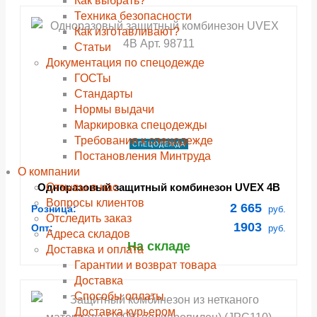
Как выбрать?
navigate_next
navigate_next
navigate_next
navigate_next
navigate_next
navigate_next
navigate_next
navigate_next
Техника безопасности
ПОДРОБНЕЕ
ПОДРОБНЕЕ
ПОДРОБНЕЕ
ПОДРОБНЕЕ
ПОДРОБНЕЕ
ПОДРОБНЕЕ
ПОДРОБНЕЕ
ПОДРОБНЕЕ
Как изготавливают?
Статьи
Документация по спецодежде
ГОСТы
Cтандарты
Нормы выдачи
Маркировка спецодежды
Требования к спецодежде
СПЕЦОДЕЖДА
Постановления Минтруда
О компании
Отзывы о нас
Одноразовый защитный комбинезон UVEX 4В
Арт. 98711
Вопросы клиентов
2 665
Розница:
руб.
Отследить заказ
1903
Опт:
руб.
Адреса складов
На складе
Доставка и оплата
Гарантии и возврат товара
Доставка
Способы оплаты
Доставка курьером