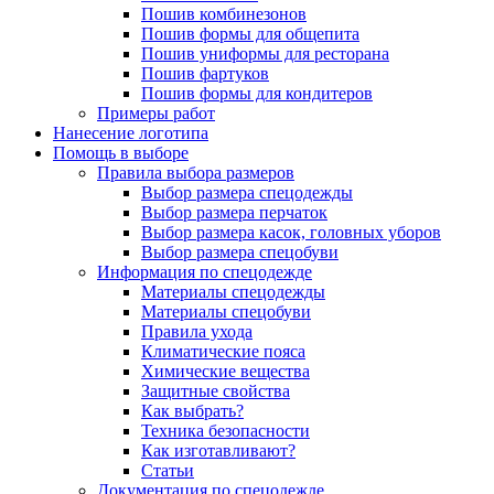
Пошив комбинезонов
Пошив формы для общепита
Пошив униформы для ресторана
Пошив фартуков
Пошив формы для кондитеров
Примеры работ
Нанесение логотипа
Помощь в выборе
Правила выбора размеров
Выбор размера спецодежды
Выбор размера перчаток
Выбор размера касок, головных уборов
Выбор размера спецобуви
Информация по спецодежде
Материалы спецодежды
Материалы спецобуви
Правила ухода
Климатические пояса
Химические вещества
Защитные свойства
Как выбрать?
Техника безопасности
Как изготавливают?
Статьи
Документация по спецодежде