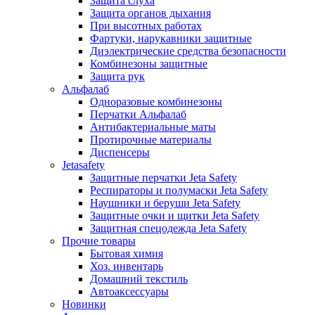
Защита слуха
Защита органов дыхания
При высотных работах
Фартуки, нарукавники защитные
Диэлектрические средства безопасности
Комбинезоны защитные
Защита рук
Альфалаб
Одноразовые комбинезоны
Перчатки Альфалаб
Антибактериальные маты
Протирочные материалы
Диспенсеры
Jetasafety
Защитные перчатки Jeta Safety
Респираторы и полумаски Jeta Safety
Наушники и беруши Jeta Safety
Защитные очки и щитки Jeta Safety
Защитная спецодежда Jeta Safety
Прочие товары
Бытовая химия
Хоз. инвентарь
Домашний текстиль
Автоаксессуары
Новинки