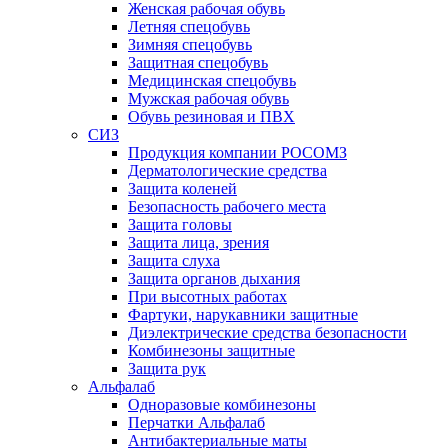
Женская рабочая обувь
Летняя спецобувь
Зимняя спецобувь
Защитная спецобувь
Медицинская спецобувь
Мужская рабочая обувь
Обувь резиновая и ПВХ
СИЗ
Продукция компании РОСОМЗ
Дерматологические средства
Защита коленей
Безопасность рабочего места
Защита головы
Защита лица, зрения
Защита слуха
Защита органов дыхания
При высотных работах
Фартуки, нарукавники защитные
Диэлектрические средства безопасности
Комбинезоны защитные
Защита рук
Альфалаб
Одноразовые комбинезоны
Перчатки Альфалаб
Антибактериальные маты