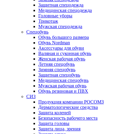
Защитная спецодежда
Медицинская спецодежда
Головные уборы
Трикотаж
Мужская спецодежда
Спецобувь
Обувь большого размера
Обувь Nordman
Аксессуары для обуви
Валяная и суконная обувь
Женская рабочая обувь
Летняя спецобувь
Зимняя спецобувь
Защитная спецобувь
Медицинская спецобувь
Мужская рабочая обувь
Обувь резиновая и ПВХ
СИЗ
Продукция компании РОСОМЗ
Дерматологические средства
Защита коленей
Безопасность рабочего места
Защита головы
Защита лица, зрения