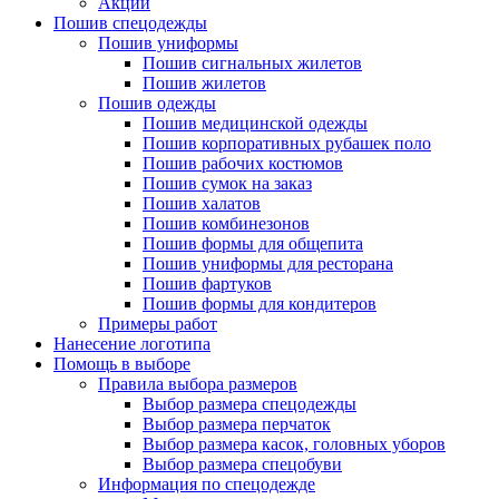
Акции
Пошив спецодежды
Пошив униформы
Пошив сигнальных жилетов
Пошив жилетов
Пошив одежды
Пошив медицинской одежды
Пошив корпоративных рубашек поло
Пошив рабочих костюмов
Пошив сумок на заказ
Пошив халатов
Пошив комбинезонов
Пошив формы для общепита
Пошив униформы для ресторана
Пошив фартуков
Пошив формы для кондитеров
Примеры работ
Нанесение логотипа
Помощь в выборе
Правила выбора размеров
Выбор размера спецодежды
Выбор размера перчаток
Выбор размера касок, головных уборов
Выбор размера спецобуви
Информация по спецодежде