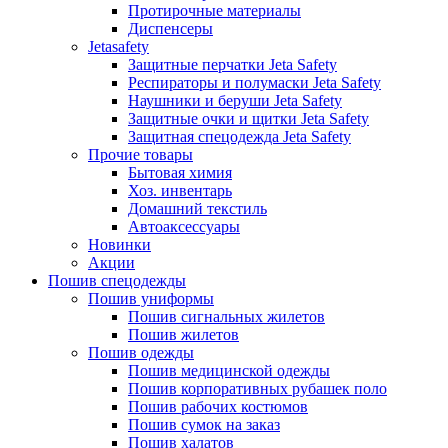
Протирочные материалы
Диспенсеры
Jetasafety
Защитные перчатки Jeta Safety
Респираторы и полумаски Jeta Safety
Наушники и беруши Jeta Safety
Защитные очки и щитки Jeta Safety
Защитная спецодежда Jeta Safety
Прочие товары
Бытовая химия
Хоз. инвентарь
Домашний текстиль
Автоаксессуары
Новинки
Акции
Пошив спецодежды
Пошив униформы
Пошив сигнальных жилетов
Пошив жилетов
Пошив одежды
Пошив медицинской одежды
Пошив корпоративных рубашек поло
Пошив рабочих костюмов
Пошив сумок на заказ
Пошив халатов