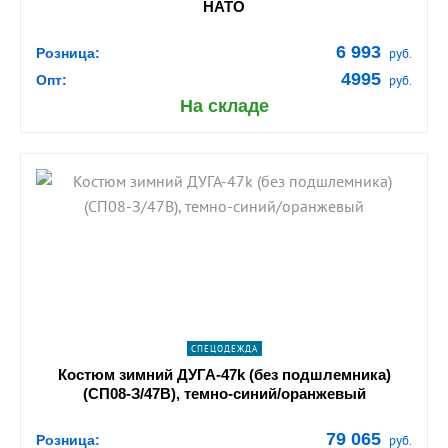
НАТО
6 993
Розница:
руб.
4995
Опт:
руб.
На складе
shopping_cart
В КОРЗИНУ
navigate_next
ПОДРОБНЕЕ
СПЕЦОДЕЖДА
Костюм зимний ДУГА-47k (без подшлемника)
(СП08-З/47В), темно-синий/оранжевый
79 065
Розница:
руб.