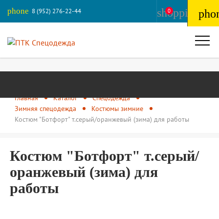
phone
shopping_ba
8 (952) 276-22-44
0
pho
Главная
Каталог
Спецодежда
Зимняя спецодежда
Костюмы зимние
Костюм "Ботфорт" т.серый/оранжевый (зима) для работы
Костюм "Ботфорт" т.серый/
оранжевый (зима) для
работы