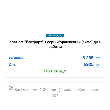
navigate_next
ПОДРОБНЕЕ
СПЕЦОДЕЖДА
Костюм "Ботфорт" т.серый/оранжевый (зима) для
работы
8 295
Розница:
руб.
5925
Опт:
руб.
На складе
shopping_cart
В КОРЗИНУ
navigate_next
ПОДРОБНЕЕ