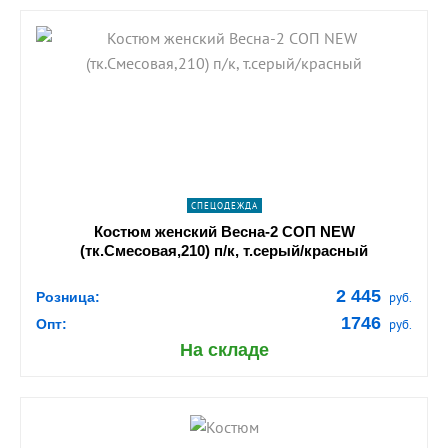
shopping_cart
В КОРЗИНУ
navigate_next
ПОДРОБНЕЕ
СПЕЦОДЕЖДА
Костюм женский Весна-2 СОП NEW
(тк.Смесовая,210) п/к, т.серый/красный
2 445
Розница:
руб.
1746
Опт:
руб.
На складе
shopping_cart
В КОРЗИНУ